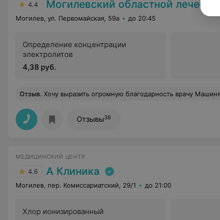
Могилевский областной лечебно-диагностичес
4.4
Могилев, ул. Первомайская, 59а
до 20:45
Определение концентрации
электролитов
4,38 руб.
Отзыв
.
Хочу выразить огромную благодарность врачу Машинян Полине Валерьевне Таких нам врачей действительно не хватае
38
Отзывы
МЕДИЦИНСКИЙ ЦЕНТР
А Клиника
4.6
Могилев, пер. Комиссариатский, 29/1
до 21:00
Хлор ионизированный