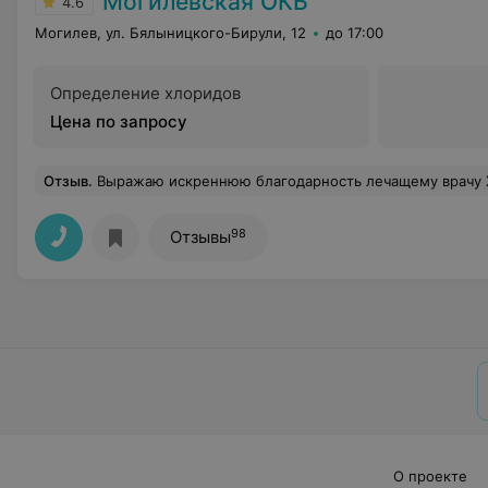
Могилевская ОКБ
4.6
Могилев, ул. Бялыницкого-Бирули, 12
до 17:00
Определение хлоридов
Цена по запросу
Отзыв
.
Выражаю искреннюю благодарность лечащему врачу Хусейну Вулкановичу из ортопедического отделения Могилевской областной больницы за его профессионализм, чуткое отношение и проведенную операцию. Спасибо всему медицинскому персоналу отделения за внимание, заботу и доброжелательность. Желаю вам
98
Отзывы
О проекте