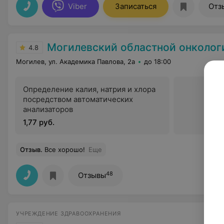
Viber
Записаться
Отз
Могилевский областной онкологический д
4.8
Могилев, ул. Академика Павлова, 2а
до 18:00
Определение калия, натрия и хлора
посредством автоматических
анализаторов
1,77 руб.
Отзыв
.
Все хорошо!
Еще
48
Отзывы
УЧРЕЖДЕНИЕ ЗДРАВООХРАНЕНИЯ