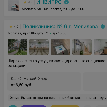
ИНВИТРО
4.7
Могилев, ул. Пионерская, 29
до 15:00
Поликлиника № 6 г. Могилева
4.9
Могилев, пр-т Шмидта, 41
до 20:00
Широкий спектр услуг, квалифицированные специалис
оснащение
Калий, Натрий, Хлор
от 6,59 руб.
Отзыв
.
Выражаю признательность и благодарность нашему участковому врачу, Ольге Васильевне, за внимательное отношение и своевременную помощь. Муж является инвалидом 1 группы, благодарна ей за грамотное назначение и своевременное направление мужа в стационар, это очень помогло улучшить его сост