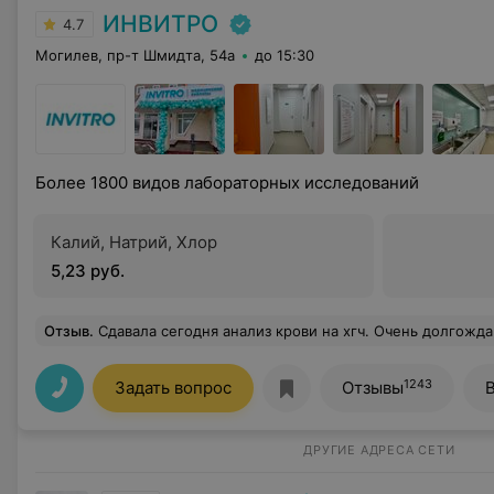
ИНВИТРО
4.7
Могилев, пр-т Шмидта, 54а
до 15:30
Более 1800 видов лабораторных исследований
Калий, Натрий, Хлор
5,23 руб.
Отзыв
.
Сдавала сегодня анализ крови на хгч. Очень долгожданный для меня анализ! Приятные сотрудники, поддержали меня, на позитивной ноте прошло оформление. Подсказали, что еще нужно проверить гормон щито
1243
Задать вопрос
Отзывы
ДРУГИЕ АДРЕСА СЕТИ