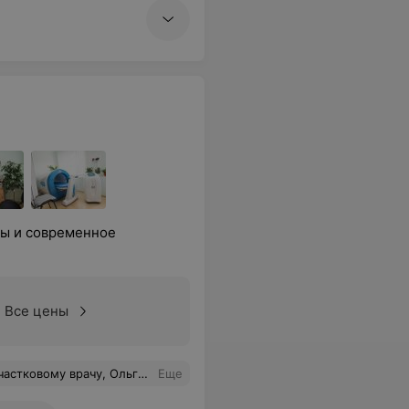
ты и современное
Все цены
ояние. Желаю Ольге Васильевне крепкого здоровья и успешной трудовой деятельности. С уважением, Пинчукова Светлана Иванова
Еще