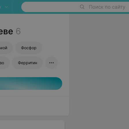
в
Поиск по сайту
еве
6
ямой
Фосфор
зо
Ферритин