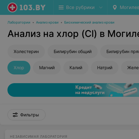
Все рубрики
Могиле
Лаборатории
•
Анализ крови
•
Биохимический анализ крови
Анализ на хлор (Cl) в Могил
Холестерин
Билирубин общий
Билирубин пр
Хлор
Магний
Калий
Натрий
Желе
Фильтры
НЕЗАВИСИМАЯ ЛАБОРАТОРИЯ