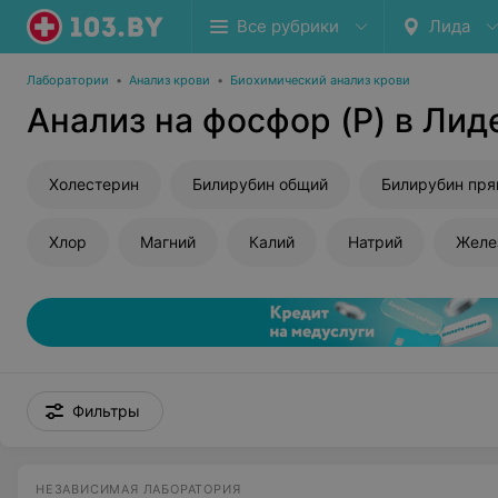
Все рубрики
Лида
Лаборатории
•
Анализ крови
•
Биохимический анализ крови
Анализ на фосфор (P) в Лид
Холестерин
Билирубин общий
Билирубин пр
Хлор
Магний
Калий
Натрий
Желе
Фильтры
НЕЗАВИСИМАЯ ЛАБОРАТОРИЯ