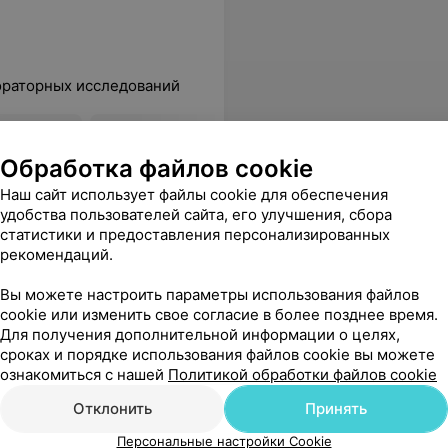
ораторных исследований
ский
Фосфор
Вс
Обработка файлов cookie
4,52 руб.
Наш сайт использует файлы cookie для обеспечения
удобства пользователей сайта, его улучшения, сбора
ему удивлению, всё прошло на удивление быстро! Несмотря на ажиотаж, персонал работал быстро, без суеты. Процедурный кабинет — профессионально и почти безболезненно. Спасибо за то, что вы есть!
Еще
статистики и предоставления персонализированных
рекомендаций.
Вы можете настроить параметры использования файлов
cookie или изменить свое согласие в более позднее время.
Для получения дополнительной информации о целях,
Все адреса
сроках и порядке использования файлов cookie вы можете
ознакомиться с нашей
Политикой обработки файлов cookie
Отклонить
Принять
Персональные настройки Cookie