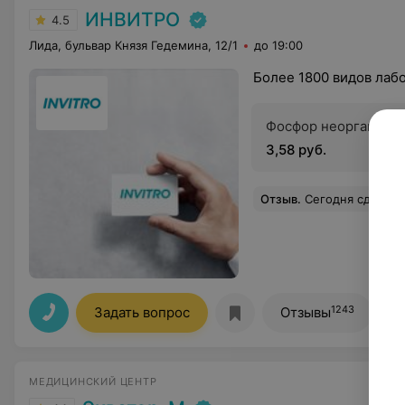
ИНВИТРО
4.5
Лида, бульвар Князя Гедемина, 12/1
до 19:00
Более 1800 видов лаб
Фосфор неорганиче
3,58 руб.
Отзыв
.
Сегодня сдавала кровь, народу в отделении было очень много. Честно говоря, сначала расстроилась, думая, что проведу здесь полдня. Но, к мо
1243
Задать вопрос
Отзывы
МЕДИЦИНСКИЙ ЦЕНТР