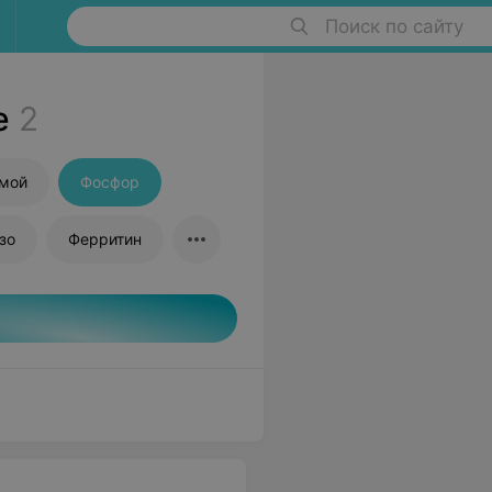
Поиск по сайту
е
2
ямой
Фосфор
зо
Ферритин