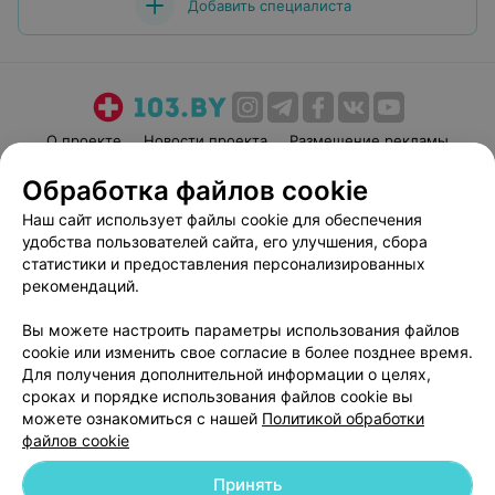
Добавить специалиста
О проекте
Новости проекта
Размещение рекламы
Медицинский маркетинг
Публичный договор
Обработка файлов cookie
Пользовательское соглашение
Способы оплаты
Наш сайт использует файлы cookie для обеспечения
Вакансии
Партнеры
удобства пользователей сайта, его улучшения, сбора
статистики и предоставления персонализированных
Написать руководителю 103.by
рекомендаций.
Написать в поддержку
Персональные настройки cookie
Вы можете настроить параметры использования файлов
cookie или изменить свое согласие в более позднее время.
Обработка персональных данных
Для получения дополнительной информации о целях,
сроках и порядке использования файлов cookie вы
можете ознакомиться с нашей
Политикой обработки
файлов cookie
Принять