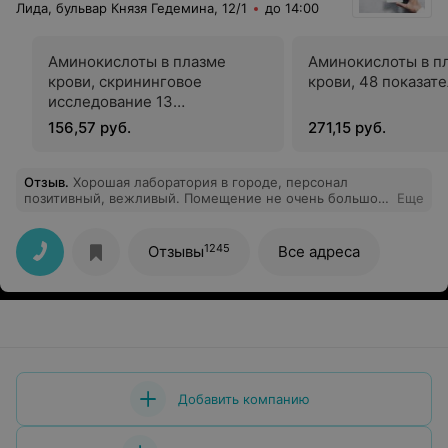
Лида, бульвар Князя Гедемина, 12/1
до 14:00
Аминокислоты в плазме
Аминокислоты в п
крови, скрининговое
крови, 48 показат
исследование 13
показателей
156,57 руб.
271,15 руб.
Отзыв
.
Хорошая лаборатория в городе, персонал
позитивный, вежливый. Помещение не очень большое,
Еще
иногда утром большие очередь бывают, но все равно
по времени как-то все быстро происходит. Для меня
важно, чтобы мои анализы были достоверными и
1245
Отзывы
Все адреса
быстро делались, как раз Инвитро в этом очень
выручает.
Добавить компанию