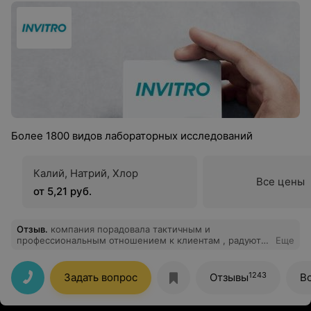
Более 1800 видов лабораторных исследований
Калий, Натрий, Хлор
Все цены
от 5,21 руб.
Отзыв
.
компания порадовала тактичным и
профессиональным отношением к клиентам , радуют
Еще
сроки готовности результатов и их точность. Все
работники мо вежливые и внимательные , для меня
так же была важна атмосфера - все на высоте.
1243
Задать вопрос
Отзывы
В