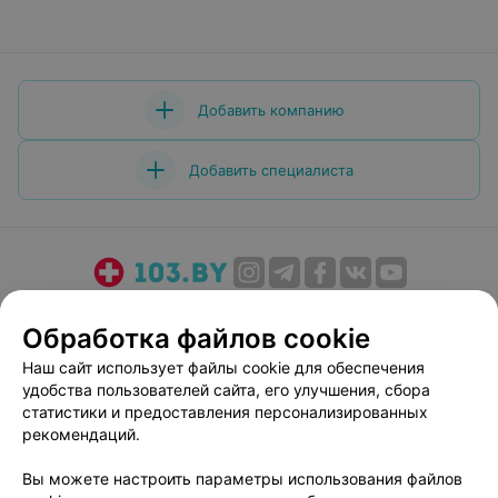
Добавить компанию
Добавить специалиста
О проекте
Новости проекта
Размещение рекламы
Обработка файлов cookie
Медицинский маркетинг
Публичный договор
Наш сайт использует файлы cookie для обеспечения
Пользовательское соглашение
Способы оплаты
удобства пользователей сайта, его улучшения, сбора
Вакансии
Партнеры
статистики и предоставления персонализированных
Написать руководителю 103.by
рекомендаций.
Написать в поддержку
Вы можете настроить параметры использования файлов
Персональные настройки cookie