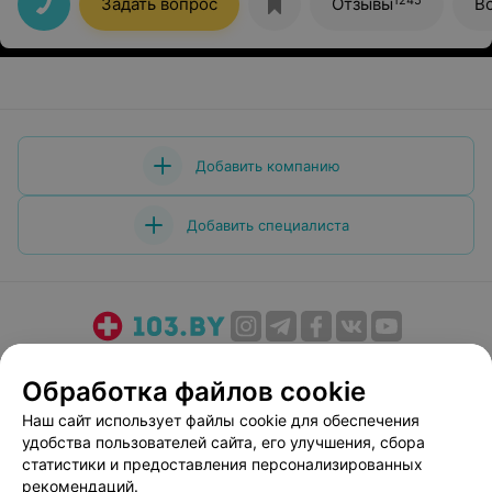
Задать вопрос
Отзывы
В
Добавить компанию
Добавить специалиста
О проекте
Новости проекта
Размещение рекламы
Обработка файлов cookie
Медицинский маркетинг
Публичный договор
Наш сайт использует файлы cookie для обеспечения
Пользовательское соглашение
Способы оплаты
удобства пользователей сайта, его улучшения, сбора
Вакансии
Партнеры
статистики и предоставления персонализированных
Написать руководителю 103.by
рекомендаций.