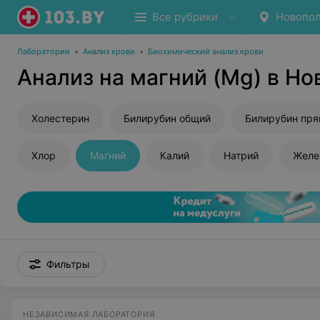
Все рубрики
Новопо
Лаборатории
•
Анализ крови
•
Биохимический анализ крови
Анализ на магний (Mg) в Н
Холестерин
Билирубин общий
Билирубин пр
Хлор
Магний
Калий
Натрий
Желе
Фильтры
НЕЗАВИСИМАЯ ЛАБОРАТОРИЯ