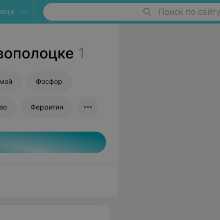
лоцк
Поиск по сайт
овополоцке
1
ямой
Фосфор
зо
Ферритин