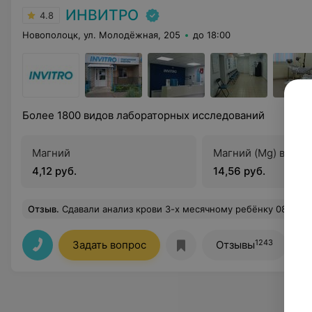
ИНВИТРО
4.8
Новополоцк, ул. Молодёжная, 205
до 18:00
Более 1800 видов лабораторных исследований
Магний
Магний (Mg) в вол
4,12 руб.
14,56 руб.
Отзыв
.
Сдавали анализ крови 3-х месячному ребёнку 08.08.23. Огромную благодарность хочу выразить медицинской сестре и администратору ИНВИТРО по адресу: Новополоцк, у
1243
Задать вопрос
Отзывы