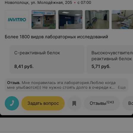
Новополоцк, ул. Молодёжная, 205
с 07:00
Более 1800 видов лабораторных исследований
С-реактивный белок
Высокочувствител
реактивный белок 
8,41 руб.
5,71 руб.
Отзыв
.
Мне понравилась эта лаборатория.Люблю когда
мне улыбаются))) Не нужно стоять долго в очереди как
Еще
в поликлинике. Все быстренько. Результат на
электронку прислали. Даже не нужно за ним тащиться.
Ещё какую-то скидку в следующий раз
1243
Задать вопрос
Отзывы
В
обещали...прикольно.Скоро опять пойду.