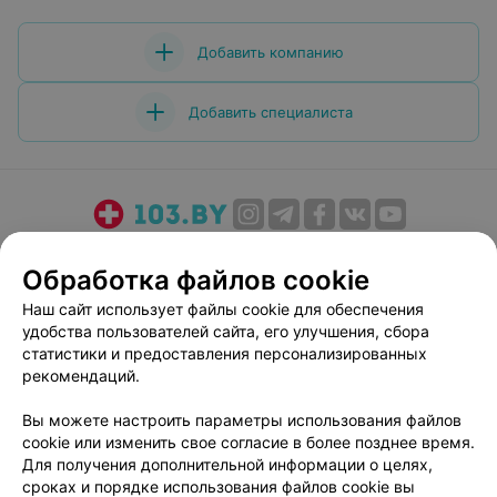
Добавить компанию
Добавить специалиста
О проекте
Новости проекта
Размещение рекламы
Обработка файлов cookie
Медицинский маркетинг
Публичный договор
Наш сайт использует файлы cookie для обеспечения
Пользовательское соглашение
Способы оплаты
удобства пользователей сайта, его улучшения, сбора
Вакансии
Партнеры
статистики и предоставления персонализированных
Написать руководителю 103.by
рекомендаций.
Написать в поддержку
Вы можете настроить параметры использования файлов
Персональные настройки cookie
cookie или изменить свое согласие в более позднее время.
Для получения дополнительной информации о целях,
Обработка персональных данных
сроках и порядке использования файлов cookie вы