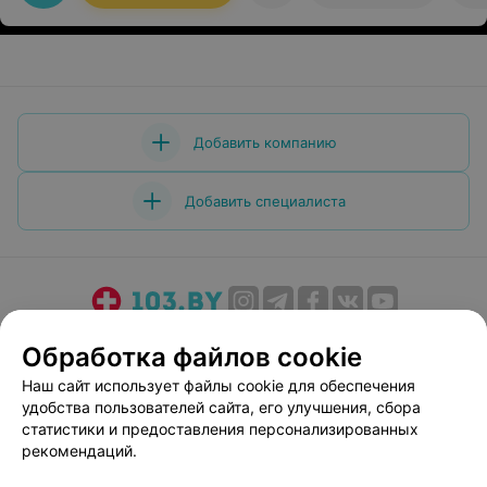
Добавить компанию
Добавить специалиста
О проекте
Новости проекта
Размещение рекламы
Обработка файлов cookie
Медицинский маркетинг
Публичный договор
Наш сайт использует файлы cookie для обеспечения
Пользовательское соглашение
Способы оплаты
удобства пользователей сайта, его улучшения, сбора
Вакансии
Партнеры
статистики и предоставления персонализированных
рекомендаций.
Написать руководителю 103.by
Написать в поддержку