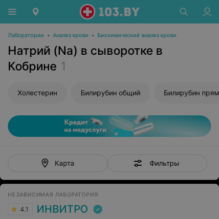
Лаборатории
•
Анализ крови
•
Биохимический анализ крови
Натрий (Na) в сыворотке в
Кобрине
1
Холестерин
Билирубин общий
Билирубин пря
Фильтры
Карта
НЕЗАВИСИМАЯ ЛАБОРАТОРИЯ
ИНВИТРО
4.1