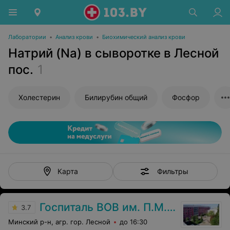
Лаборатории
•
Анализ крови
•
Биохимический анализ крови
Натрий (Na) в сыворотке в Лесной
пос.
1
Холестерин
Билирубин общий
Фосфор
Фильтры
Карта
Госпиталь ВОВ им. П.М. Машерова
3.7
Минский р-н, агр. гор. Лесной
до 16:30