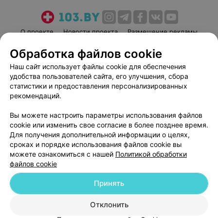
благодарных пациентов!
О проекте
Новости проекта
Размещение рекламы
Медицинский маркетинг
Публичный договор
Обработка файлов cookie
Пользовательское соглашение
Способы оплаты
Наш сайт использует файлы cookie для обеспечения
Вакансии
Партнеры
удобства пользователей сайта, его улучшения, сбора
статистики и предоставления персонализированных
Написать руководителю 103.by
рекомендаций.
Написать в поддержку
Персональные настройки cookie
Вы можете настроить параметры использования файлов
cookie или изменить свое согласие в более позднее время.
Обработка персональных данных
Для получения дополнительной информации о целях,
сроках и порядке использования файлов cookie вы
можете ознакомиться с нашей
Политикой обработки
файлов cookie
Принять
© 2026 ООО «Артокс Лаб», УНП 191700409
| 220012, Республика Беларусь,
Отклонить
г. Минск, улица Толбухина, 2, пом. 16 | help@103.by