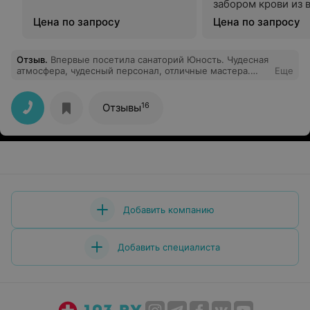
забором крови из 
Цена по запросу
Цена по запросу
Отзыв
.
Впервые посетила санаторий Юность. Чудесная
атмосфера, чудесный персонал, отличные мастера.
Еще
Больше всего понравились занятия по стрейчингу,
гимнастике на суставы и скандинавской ходьбе,
тренер Катерина. Особая ей благодарность, она
16
Отзывы
Мастер своего дела. Доставило истинное
наслаждение посещение спа. Массажист Наталья.
Массаж меня очень расслабил, все было
фантастически. Молодец.
Добавить компанию
Добавить специалиста