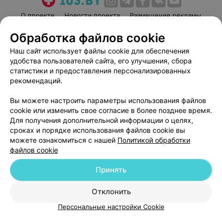
О проекте
Новости проекта
Размещение рекламы
Медицинский маркетинг
Публичный договор
Обработка файлов cookie
Пользовательское соглашение
Способы оплаты
Наш сайт использует файлы cookie для обеспечения
Вакансии
Партнеры
удобства пользователей сайта, его улучшения, сбора
статистики и предоставления персонализированных
Написать руководителю 103.by
рекомендаций.
Написать в поддержку
Персональные настройки cookie
Вы можете настроить параметры использования файлов
cookie или изменить свое согласие в более позднее время.
Обработка персональных данных
Для получения дополнительной информации о целях,
сроках и порядке использования файлов cookie вы
можете ознакомиться с нашей
Политикой обработки
файлов cookie
Принять
© 2026 ООО «Артокс Лаб», УНП 191700409
| 220012, Республика Беларусь,
Отклонить
г. Минск, улица Толбухина, 2, пом. 16 | help@103.by
Персональные настройки Cookie
Служба поддержки
+375 291212755