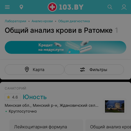
Лаборатории
•
Анализ крови
•
Общая диагностика
Общий анализ крови в Ратомке
1
Фильтры
Карта
САНАТОРИЙ
Юность
4.6
Минская обл., Минский р-н, Ждановичский сельсовет, 67
Круглосуточно
Лейкоцитарная формула
Общий анализ кров