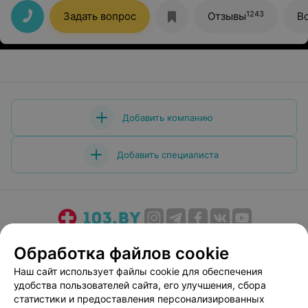
Очень довольна.
1243
Задать вопрос
Отзывы
В
Добавить компанию
Добавить специалиста
О проекте
Новости проекта
Размещение рекламы
Обработка файлов cookie
Медицинский маркетинг
Публичный договор
Наш сайт использует файлы cookie для обеспечения
Пользовательское соглашение
Способы оплаты
удобства пользователей сайта, его улучшения, сбора
Вакансии
Партнеры
статистики и предоставления персонализированных