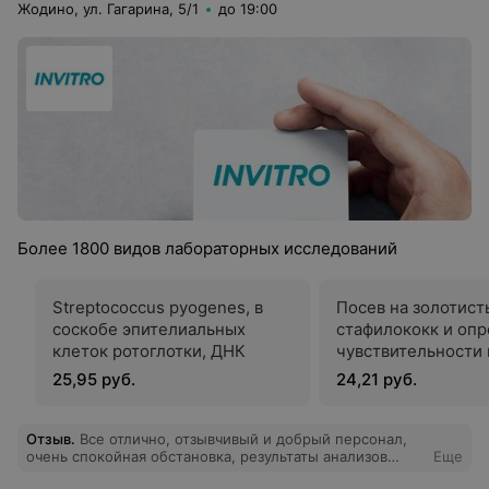
Жодино, ул. Гагарина, 5/1
до 19:00
Более 1800 видов лабораторных исследований
Streptococcus pyogenes, в
Посев на золотист
соскобе эпителиальных
стафилококк и оп
клеток ротоглотки, ДНК
чувствительности 
антибиотикам
25,95 руб.
24,21 руб.
Отзыв
.
Все отлично, отзывчивый и добрый персонал,
очень спокойная обстановка, результаты анализов
Еще
приходят очень быстро и смс оповещение работает.