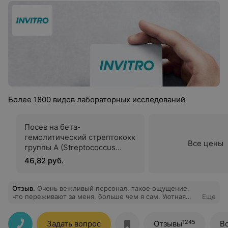
Более 1800 видов лабораторных исследований
Посев на бета-
гемолитический стрептококк
Все цены
группы А (Streptococcus
group A, S.pyogenes) и
46,82 руб.
определение
чувствительности к
антимикробным препаратам
Отзыв
.
Очень вежливый персонал, такое ощущение,
что переживают за меня, больше чем я сам. Уютная
Еще
(отделяемое верхних
атмосфера, нет ощущения, что находишься в больнице,
дыхательных путей)
по домашнему можно сказать. Хотелось бы конечно,
чтобы был какой то детский уголок, чтобы ребенка
1245
Задать вопрос
Отзывы
В