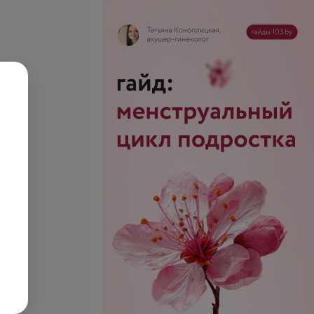
 и минеральный
Витамин D: генетический
риск дефицита и текущий
статус
95,24 руб.