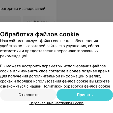
ораторных исследований
1,25(OH)2D3 – 1,25-
Витамин D
дигидроксивитамин D3
обмен
Обработка файлов cookie
138,25 руб.
59,75 руб.
Наш сайт использует файлы cookie для обеспечения
удобства пользователей сайта, его улучшения, сбора
статистики и предоставления персонализированных
все понятно разъяснили по анализам. Медсестра уколола я даже не почувствовал. Отличная лаборатория! Рекомендую!
Еще
рекомендаций.
Вы можете настроить параметры использования файлов
cookie или изменить свое согласие в более позднее время.
Все адреса
Для получения дополнительной информации о целях,
сроках и порядке использования файлов cookie вы можете
ознакомиться с нашей
Политикой обработки файлов cookie
Отклонить
Принять
Персональные настройки Cookie