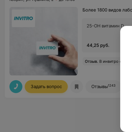
Более 1800 видов лаб
25-ОН витамин D
44,25 руб.
Отзыв
.
В инвитро обращаюсь не в первый раз. Здесь оказались очень милые сотрудники. Мне 
1243
Задать вопрос
Отзывы