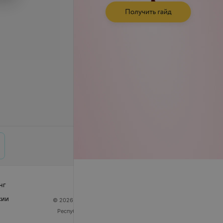
нг
сии
© 2026 ООО «Артокс Лаб», УНП 191700409
| 220012,
Республика Беларусь, г. Минск, улица Толбухина, 2,
пом. 16 | help@103.by