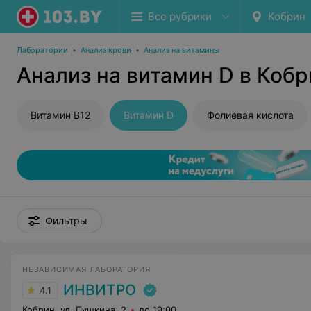
Все рубрики
Кобрин
Лаборатории
•
Анализ крови
•
Анализ на витамины
Анализ на витамин D в Коб
Витамин В12
Витамин D
Фолиевая кислота
Фильтры
НЕЗАВИСИМАЯ ЛАБОРАТОРИЯ
ИНВИТРО
4.1
Кобрин, ул. Пушкина, 2
до 19:00