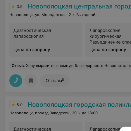
Новополоцкая центральная городска
3.9
Новополоцк, ул. Молодежная, 2
Выходной
Диагностическая
Лапароскопия
лапароскопия
хирургическая.
Разъединение спае
Хромогидротурбац
Цена по запросу
Цена по запросу
эндотрахеальным 
Отзыв
.
Хочу выразить огромную благодарность Невропотологу Сосновик Светлана Николаевна, это врач от бога, золотой врач и понимающий очень помогла моей маме и мне, всегда выслушает и очень человечная и добрая, побольше бы таких врачей, как 
8
Отзывы
Новополоцкая городская полик
5.0
Новополоцк, проезд Заводской, 30
до 18:00
Диагностическая
Лапароскопия