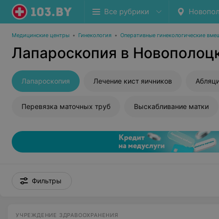
Все рубрики
Новопо
Медицинские центры
•
Гинекология
•
Оперативные гинекологические вме
Лапароскопия в Новополоц
Лапароскопия
Лечение кист яичников
Абляци
Перевязка маточных труб
Выскабливание матки
Фильтры
УЧРЕЖДЕНИЕ ЗДРАВООХРАНЕНИЯ