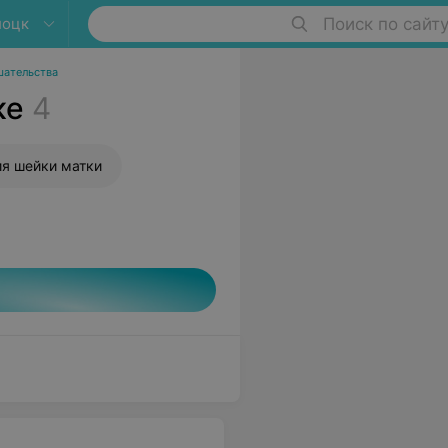
лоцк
Поиск по сайт
шательства
ке
4
я шейки матки