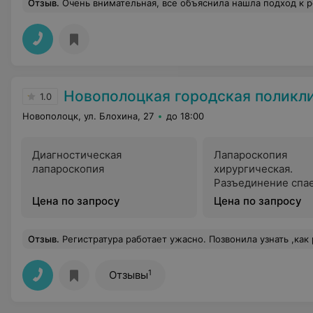
Отзыв
.
Очень внимательная, все объяснила нашла подход к р
Новополоцкая городская поликл
1.0
Новополоцк, ул. Блохина, 27
до 18:00
Диагностическая
Лапароскопия
лапароскопия
хирургическая.
Разъединение спае
Хромогидротурбац
Цена по запросу
Цена по запросу
эндотрахеальным 
Отзыв
.
Регистратура работает ужасно. Позвонила узнать ,как работает поликлиника 4.01.2025 и 6.01.2025 ,мне грубо ответили, что поликли
1
Отзывы