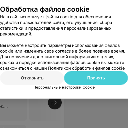
Все цены
Обработка файлов cookie
к.
ия под
Наш сайт использует файлы cookie для обеспечения
наркозом
удобства пользователей сайта, его улучшения, сбора
статистики и предоставления персонализированных
всего периода лечения! Врач от Бога!!!
Еще
рекомендаций.
Вы можете настроить параметры использования файлов
cookie или изменить свое согласие в более позднее время.
Для получения дополнительной информации о целях,
сроках и порядке использования файлов cookie вы можете
ознакомиться с нашей
Политикой обработки файлов cookie
линика
Отклонить
Принять
Персональные настройки Cookie
Все цены
к.
ия под
наркозом