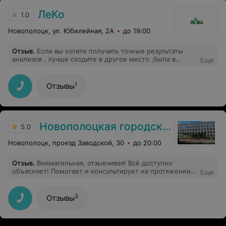
ЛеКо
1.0
Новополоцк, ул. Юбилейная, 2А
до 19:00
Отзыв
.
Если вы хотите получить точные результаты
анализов , лучше сходите в другое место ,была в
Еще
данном центре один раз , он же и последний .
Мучалась пол года со своей проблемой .Пошла в Леко
сдать мазок чтобы подобрать правильное лечение ,в
1
Отзывы
итоге мазок никакую патологию не показал ,через 2
недели обратилась в другое мед.учреждение ,где
мазок все подтвердил ,что и ожидалось .поэтому не
советую данное место , будете думать что вы здоровы
, хоть такими не будете являться
Новополоцкая городская поликлиника №4
5.0
Новополоцк, проезд Заводской, 30
до 20:00
Отзыв
.
Внимательная, отзывчивая! Всё доступно
объясняет! Помогает и консультирует на протяжении
Еще
всего периода лечения! Врач от Бога!!!
3
Отзывы