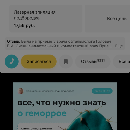
Лазерная эпиляция
подбородка
Все цены
17,56 руб.
Отзыв
.
Была на приеме у врача офтальмолога Головач
Е.И. Очень внимательный и компетентный врач.Прием
Еще
проходил спокойно,доброжелательно .Доктор
терпеливо отвечала на все мои вопросы,дала все
нужные рекомендации.Побольше бы таких
9231
Записаться
Отзывы
Все 
врачей.Большре спасибо