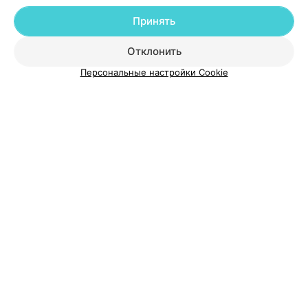
Добавить компанию
Принять
Добавить специалиста
Отклонить
Персональные настройки Cookie
О проекте
Новости проекта
Размещение рекламы
Медицинский маркетинг
Публичный договор
Пользовательское соглашение
Способы оплаты
Вакансии
Партнеры
Написать руководителю 103.by
Написать в поддержку
Персональные настройки cookie
Обработка персональных данных