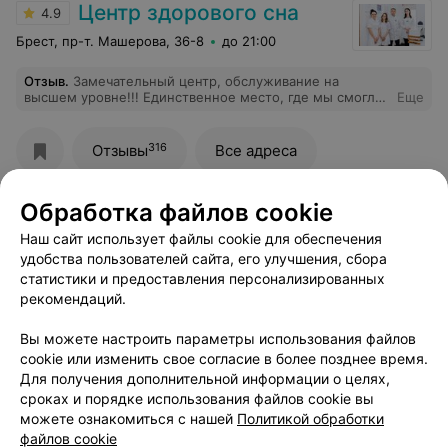
Центр здорового сна
4.9
Брест, пр-т. Машерова, 36-8
до 21:00
Отзыв
.
Замечательный центр, обслуживание на
высшем уровне!!! Единственное место, где мы смогли
Еще
записаться на данную процедуру прямо через день
после звонка. Консультировала врач Алёна
Александровна, очень вежливо ответила на все
316
Отзывы
Все адреса
вопросы и провела процедуру.
Обработка файлов cookie
Наш сайт использует файлы cookie для обеспечения
удобства пользователей сайта, его улучшения, сбора
статистики и предоставления персонализированных
рекомендаций.
ЭФФЕКТИВНАЯ РЕКЛАМА НА САЙТЕ
Вы можете настроить параметры использования файлов
cookie или изменить свое согласие в более позднее время.
Для получения дополнительной информации о целях,
сроках и порядке использования файлов cookie вы
можете ознакомиться с нашей
Политикой обработки
файлов cookie