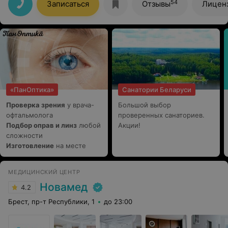
54
Записаться
Отзывы
Лицен
«ПанОптика»
Санатории Беларуси
Проверка зрения
у врача-
Большой выбор
офтальмолога
проверенных санаториев.
Подбор оправ и линз
любой
Акции!
сложности
Изготовление
на месте
МЕДИЦИНСКИЙ ЦЕНТР
Новамед
4.2
Брест, пр-т Республики, 1
до 23:00