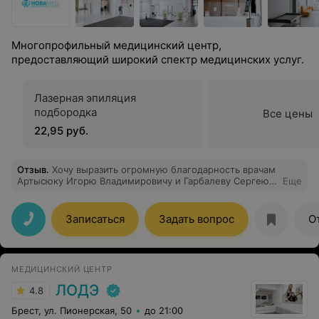
Многопрофильный медицинский центр,
предоставляющий широкий спектр медицинских услуг.
Лазерная эпиляция
подбородка
Все цены
22,95 руб.
Отзыв
.
Хочу выразить огромную благодарность врачам
Артысюку Игорю Владимировичу и Гарбалеву Сергею
Еще
Александровичу, а также всему среднему
медицинскому персоналу за их проявленный
профессионализм во время проведения
Записаться
Задать вопрос
О
диагностической процедуры (колоноскопия). Всем
рекомендую этих специалистов!
МЕДИЦИНСКИЙ ЦЕНТР
ЛОДЭ
4.8
Брест, ул. Пионерская, 50
до 21:00