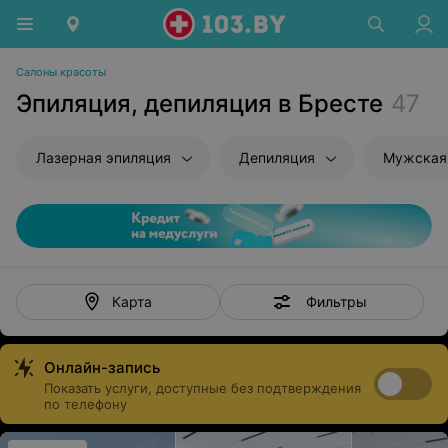
Салоны красоты
Эпиляция, депиляция в Бресте
47
Лазерная эпиляция
Депиляция
Мужская
Фильтры
Карта
Онлайн-запись
Показать услуги, доступные без подтверждения
по телефону