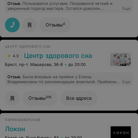
Отзыв
.
Пользовался услугами. Понравился четкий и
уверенный подход мастера. Остался доволен.
Еще
Спасибо.
4
Отзывы
ЦЕНТР ЗДОРОВОГО СНА
Центр здорового сна
4.9
Брест, пр-т. Машерова, 36-8
до 20:00
Отзыв
.
Была впервые на приёме у Елены
Владимировны по рекомендации знакомой. Приёмом
Еще
очень довольна! Врач ответила на все мои вопросы и
всё очень доступно объяснила и рассказала. Буду и
дальше наблюдаться у Елены Владимировны.
316
Отзывы
Все адреса
ПАРИКМАХЕРСКАЯ
Локон
Брест, ул. Янки Купалы, 8А
до 20:00