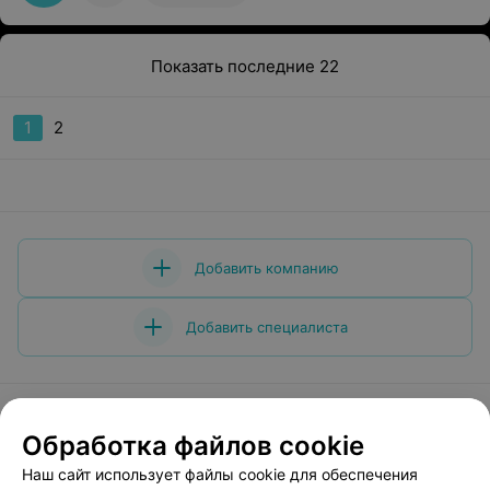
сама их выдавливала(((( как ушла с 'грязным' лицом,
так и пришла!!!!! за чистку отдала 250 тыс.бел.руб.
зато, когда я легла на кушетку, меня накрыли
Показать последние 22
пледом)))) полежала под пледом за 250 тыс)))
1
2
Добавить компанию
Добавить специалиста
Обработка файлов cookie
О проекте
Новости проекта
Размещение рекламы
Наш сайт использует файлы cookie для обеспечения