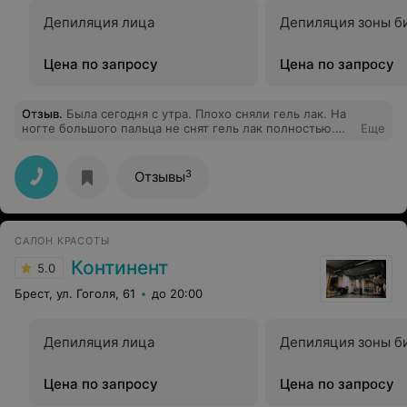
девочки, вам за вашу работу! Ну и к минусу данного
Депиляция лица
Депиляция зоны б
заведения могу добавить отвратительное отношение
администратора Ольги. Из-за такого администратора
пропадает желание посещать данный салон. Мастера
Цена по запросу
Цена по запросу
отличные, администраторы неприятные.
Отзыв
.
Была сегодня с утра. Плохо сняли гель лак. На
ногте большого пальца не снят гель лак полностью.
Еще
Жаль, что я это заметила, когда вышла с салона. На
некоторых торцах ногтей не снят цвет. В ценах было
указано за снятие долговечного покрытия 4 рубля. Я
3
Отзывы
заплатила 8.
САЛОН КРАСОТЫ
Континент
5.0
Брест, ул. Гоголя, 61
до 20:00
Депиляция лица
Депиляция зоны б
Цена по запросу
Цена по запросу