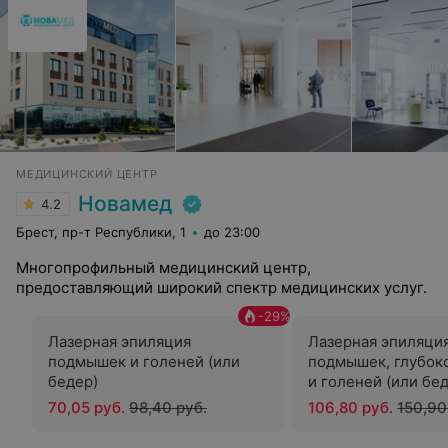
МЕДИЦИНСКИЙ ЦЕНТР
Новамед
4.2
Брест, пр-т Республики, 1
до 23:00
Многопрофильный медицинский центр,
предоставляющий широкий спектр медицинских услуг.
-
29
%
Лазерная эпиляция
Лазерная эпиляци
подмышек и голеней (или
подмышек, глубок
бедер)
и голеней (или бе
70,05 руб.
98,40 руб.
106,80 руб.
150,90