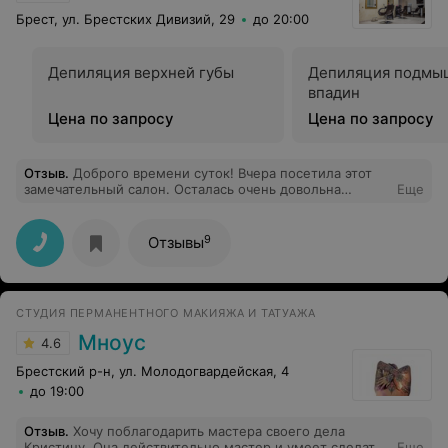
Брест, ул. Брестских Дивизий, 29
до 20:00
Депиляция верхней губы
Депиляция подмы
впадин
Цена по запросу
Цена по запросу
Отзыв
.
Доброго времени суток! Вчера посетила этот
замечательный салон. Осталась очень довольна
Еще
стрижкой, покраской, укладкой волос и покраской
бровей. Хочу выразить особую благодарность Ирине и
Ольге - настоящие профессионалы, и плюс ко всему
9
Отзывы
еще и очень позитивные, общительные и
доброжелательные люди! Теперь если салон, то
исключительно "Лекси"! Очень всем рекомендую!
Спасибо!
СТУДИЯ ПЕРМАНЕНТНОГО МАКИЯЖА И ТАТУАЖА
Мноус
4.6
Брестский р-н, ул. Молодогвардейская, 4
до 19:00
Отзыв
.
Хочу поблагодарить мастера своего дела
Кристину. Она действительно мастер и умеет сделать
Еще