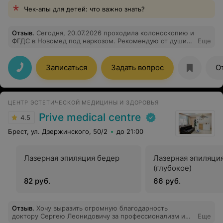
Чек-апы для детей: что важно знать?
Отзыв
.
Сегодня, 20.07.2026 проходила колоноскопию и
ФГДС в Новомед под наркозом. Рекомендую от души
Еще
врача Олехновича Олега Эдуардовича и его команду за
внимательное отношение, быструю и качественную
процедуру. Все легко, просто и доступно с таким
Записаться
Задать вопрос
О
персоналом Никакого дискомфорта и нервов. Успехов
вам! Вы лучшие!
ЦЕНТР ЭСТЕТИЧЕСКОЙ МЕДИЦИНЫ И ЗДОРОВЬЯ
Prive medical centre
4.5
Брест, ул. Дзержинского, 50/2
до 21:00
Лазерная эпиляция бедер
Лазерная эпиляци
(глубокое)
82 руб.
66 руб.
Отзыв
.
Хочу выразить огромную благодарность
доктору Сергею Леонидовичу за профессионализм и
Еще