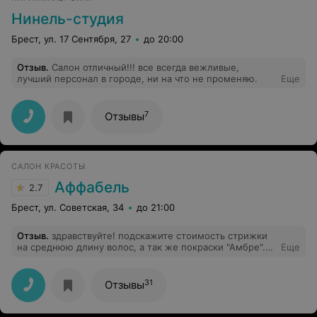
меня там сидела девушка с той же проблемой.
девушки, вы не думайте, что мне нужно сделать
Нинель-студия
плохую репутацию салона, просто жалко тех
девчонок, которые попадут так же как и я. поверьте,
Брест, ул. 17 Сентября, 27
до 20:00
перед свадьбой и так проблем хватает.
Отзыв
.
Салон отличный!!! все всегда вежливые,
лучший персонал в городе, ни на что не променяю.
Еще
7
Отзывы
САЛОН КРАСОТЫ
Аффабель
2.7
Брест, ул. Советская, 34
до 21:00
Отзыв
.
здравствуйте! подскажите стоимость стрижки
на среднюю длину волос, а так же покраски "Амбре".
Еще
Спасибо!
31
Отзывы