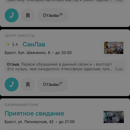
женщину красивей. Огромное спасибо, очень
довольна своими бровками.
10
Отзывы
ЦЕНТР КРАСОТЫ
СанЛав
3.4
Брест, бул. Шевченко, 6
до 20:00
Отзыв
.
Первое обращение в данный салон и - восторг!
Это лучше, чем ожидалось! Атмосфера чудесная, прям
Еще
как дома. Девочки приветливые, доброжелательные,
обходительные, а главное Профессионалы своего
дела! Огромная благодарность мастеру Ирине за мой
17
Отзывы
новый цвет волос, золотые руки, а главное с полу
слова понимает, чего желает клиент! Только этот
салон, без сомнений!
ПАРИКМАХЕРСКАЯ
Приятное свидание
Брест, ул. Пионерская, 42
до 21:00