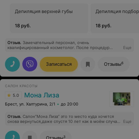
Депиляция верхней губы
Депиляция подбор
18 руб.
18 руб.
Отзыв
.
Замечательный персонал, очень
квалифицированный косметолог. После процедур
Еще
возвращаюсь перерожденная
6
Записаться
Отзывы
САЛОН КРАСОТЫ
Мона Лиза
5.0
Брест, ул. Халтурина, 2/1
до 20:00
Отзыв
.
Салон”Мона Лиза” это то место куда хочется
снова вернуться,даже спустя 10 лет как в моём случае
Еще
вернулась на родину)Мастер Полина это мастер с
большой буквы,очень качественно и красиво всё
сделала!Я в восторге!!!
3
Отзывы