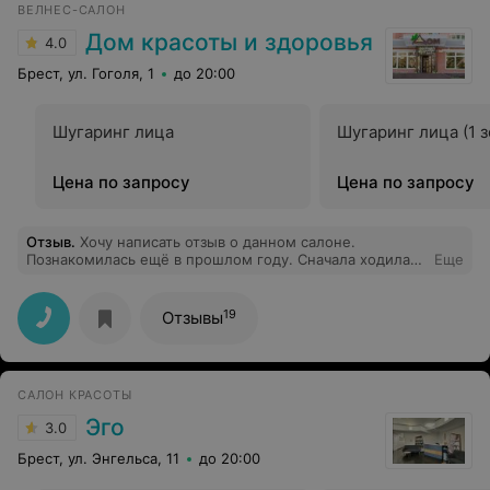
ВЕЛНЕС-САЛОН
Дом красоты и здоровья
4.0
Брест, ул. Гоголя, 1
до 20:00
Шугаринг лица
Шугаринг лица (1 з
Цена по запросу
Цена по запросу
Отзыв
.
Хочу написать отзыв о данном салоне.
Познакомилась ещё в прошлом году. Сначала ходила
Еще
на массаж к косметологу и после начала ходить на
электроэпиляцию. И наверное это два мастера
которыми может похвастаться этот салон. Ира очень
19
Отзывы
хорошо делает свою работу и умеет легко находить
общий язык с клиентами. Дагира единственная на весь
Брест которая делает электроэпиляцию и тут более
подробно опишу эту процедуру. Скажу честно,
САЛОН КРАСОТЫ
поначалу отнеслась достаточно скептически, но после
третьей процедуры я заметила результат. Сейчас уже
Эго
3.0
не скажу какая по счёту, но ноги мы почти вычистили,
в процессе бикини и подмышки. И могу сказать,
Брест, ул. Энгельса, 11
до 20:00
возможно это и больно, долго заживает кожа, но
гладкие ноги того требуют. Огромное спасибо,