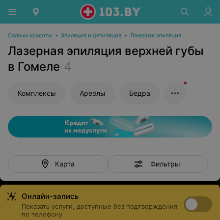
Салоны красоты
•
Эпиляция и депиляция
•
Лазерная эпиляция
Лазерная эпиляция верхней губы
в Гомеле
4
Комплексы
Ареолы
Бедра
Фильтры
Карта
Онлайн-запись
Показать услуги, доступные без подтверждения
по телефону