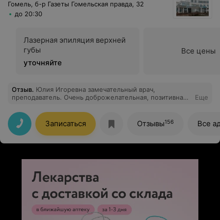
Гомель, б-р Газеты Гомельская правда, 32
до 20:30
Лазерная эпиляция верхней
губы
Все цены
уточняйте
Отзыв
.
Юлия Игоревна замечательный врач,
преподаватель. Очень доброжелательная, позитивная,
Еще
внимательная к пациентам, отзывчивая,
заинтересованная в результате. Была у нее с дочкой, у
которой был целый букет всего. Юлия Игоревна сразу
156
Записаться
Отзывы
Все а
же определила, с чем мы пришли, и назначила очень
эффективное лечение, которое очень быстро помогло
решить наши проблемы. Огромное спасибо за Ваш
труд! Успехов и процветания Вам!