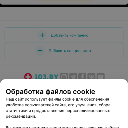
Добавить компанию
Добавить специалиста
О проекте
Новости проекта
Размещение рекламы
Обработка файлов cookie
Медицинский маркетинг
Публичный договор
Наш сайт использует файлы cookie для обеспечения
Пользовательское соглашение
Способы оплаты
удобства пользователей сайта, его улучшения, сбора
Вакансии
Партнеры
статистики и предоставления персонализированных
рекомендаций.
Написать руководителю 103.by
Написать в поддержку
Вы можете настроить параметры использования файлов