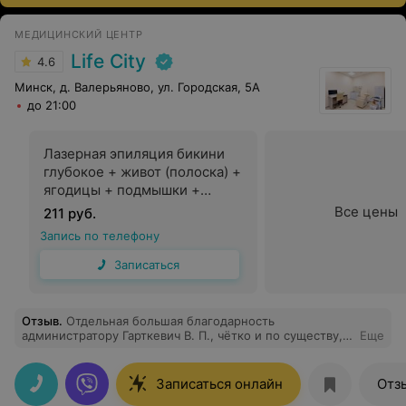
МЕДИЦИНСКИЙ ЦЕНТР
Life City
4.6
Минск, д. Валерьяново, ул. Городская, 5А
до 21:00
Лазерная эпиляция бикини
глубокое + живот (полоска) +
ягодицы + подмышки +
голени + бедра + подъем
Все цены
211 руб.
стоп и пальцы ног + плечи +
Запись по телефону
предплечья + кисти рук
Записаться
Отзыв
.
Отдельная большая благодарность
администратору Гарткевич В. П., чётко и по существу,
Еще
быстро поняла суть моего запроса. Вежливая и
внимательная, приятная в общении. Высокий уровень!
Записаться онлайн
Отз