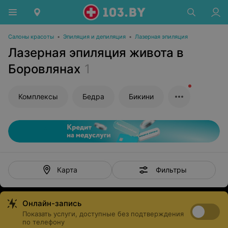
Салоны красоты
•
Эпиляция и депиляция
•
Лазерная эпиляция
Лазерная эпиляция живота в
Боровлянах
1
Комплексы
Бедра
Бикини
Фильтры
Карта
Онлайн-запись
Показать услуги, доступные без подтверждения
по телефону