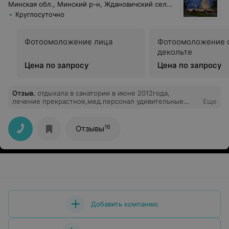
Минская обл., Минский р-н, Ждановичский сельсовет, 67
Круглосуточно
Фотоомоложение лица
Фотоомоложение 
декольте
Цена по запросу
Цена по запросу
Отзыв
.
отдыхала в санатории в июне 2012года,
лечение прекрастное,мед.персонал удивительные
Еще
люди,доброжелательные ,внимательные,просто
замечательные.Все прекрастно,замечательный
бассейн, удивительно большой,чистый,кругом
16
Отзывы
порядок.Отличное питание.очень хорошее лечения.В
этои году планирую отдыхнуть именно в этом
санатории. Рекомендую
Добавить компанию