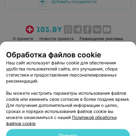
Добавить специалиста
О проекте
Новости проекта
Размещение рекламы
Медицинский маркетинг
Публичный договор
Обработка файлов cookie
Пользовательское соглашение
Способы оплаты
Наш сайт использует файлы cookie для обеспечения
Вакансии
Партнеры
удобства пользователей сайта, его улучшения, сбора
Написать руководителю 103.by
статистики и предоставления персонализированных
рекомендаций.
Написать в поддержку
Персональные настройки cookie
Вы можете настроить параметры использования файлов
Обработка персональных данных
cookie или изменить свое согласие в более позднее время.
Для получения дополнительной информации о целях,
сроках и порядке использования файлов cookie вы
можете ознакомиться с нашей
Политикой обработки
файлов cookie
Принять