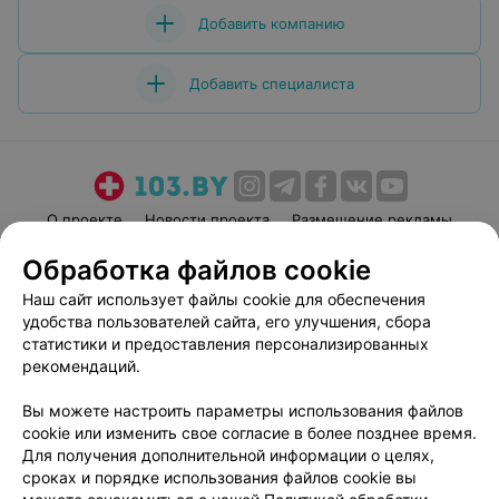
Добавить компанию
Добавить специалиста
О проекте
Новости проекта
Размещение рекламы
Медицинский маркетинг
Публичный договор
Обработка файлов cookie
Пользовательское соглашение
Способы оплаты
Наш сайт использует файлы cookie для обеспечения
Вакансии
Партнеры
удобства пользователей сайта, его улучшения, сбора
статистики и предоставления персонализированных
Написать руководителю 103.by
рекомендаций.
Написать в поддержку
Персональные настройки cookie
Вы можете настроить параметры использования файлов
cookie или изменить свое согласие в более позднее время.
Обработка персональных данных
Для получения дополнительной информации о целях,
сроках и порядке использования файлов cookie вы