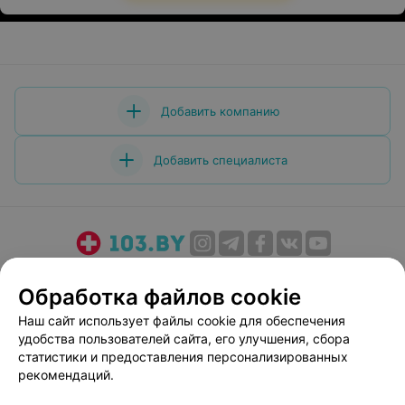
Добавить компанию
Добавить специалиста
О проекте
Новости проекта
Размещение рекламы
Обработка файлов cookie
Медицинский маркетинг
Публичный договор
Наш сайт использует файлы cookie для обеспечения
Пользовательское соглашение
Способы оплаты
удобства пользователей сайта, его улучшения, сбора
Вакансии
Партнеры
статистики и предоставления персонализированных
Написать руководителю 103.by
рекомендаций.
Написать в поддержку