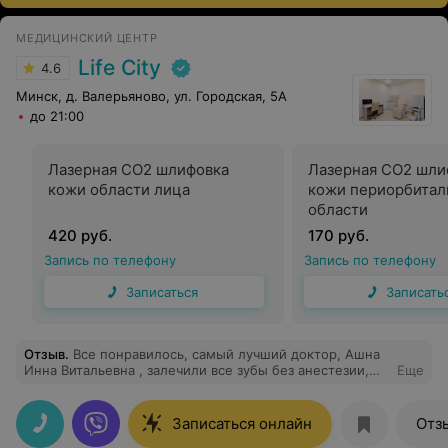
МЕДИЦИНСКИЙ ЦЕНТР
Life City
4.6
Минск, д. Валерьяново, ул. Городская, 5А
до 21:00
Лазерная СО2 шлифовка
Лазерная СО2 шли
кожи области лица
кожи периорбитал
области
420 руб.
170 руб.
Запись по телефону
Запись по телефону
Записаться
Записать
Отзыв
.
Все понравилось, самый лучший доктор, Ашна
Инна Витальевна , залечили все зубы без анестезии,
Еще
дочка ни звука не издала
Записаться онлайн
Отз