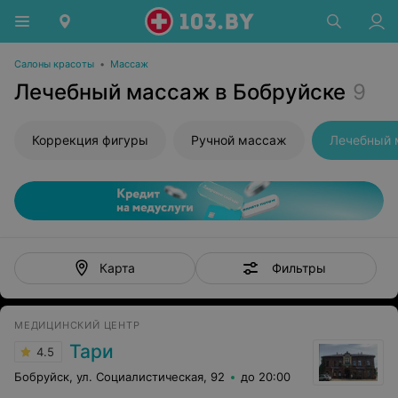
Салоны красоты
•
Массаж
Лечебный массаж в Бобруйске
9
Коррекция фигуры
Ручной массаж
Лечебный 
Фильтры
Карта
МЕДИЦИНСКИЙ ЦЕНТР
Тари
4.5
Бобруйск, ул. Социалистическая, 92
до 20:00