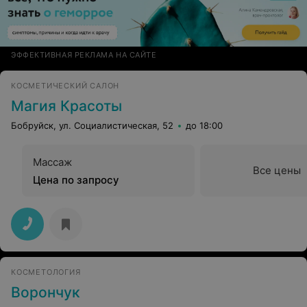
ЭФФЕКТИВНАЯ РЕКЛАМА НА САЙТЕ
КОСМЕТИЧЕСКИЙ САЛОН
Магия Красоты
Бобруйск, ул. Социалистическая, 52
до 18:00
Массаж
Все цены
Цена по запросу
КОСМЕТОЛОГИЯ
Ворончук