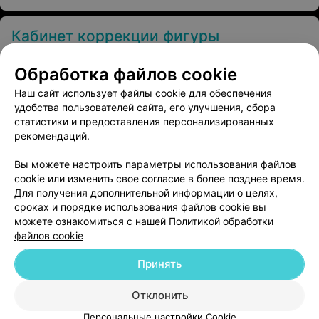
Кабинет коррекции фигуры
Бобруйск, ул. Советская, 97/26
Выходной
Обработка файлов cookie
Наш сайт использует файлы cookie для обеспечения
Массаж
Все цены
удобства пользователей сайта, его улучшения, сбора
Цена по запросу
статистики и предоставления персонализированных
рекомендаций.
Вы можете настроить параметры использования файлов
cookie или изменить свое согласие в более позднее время.
Для получения дополнительной информации о целях,
сроках и порядке использования файлов cookie вы
можете ознакомиться с нашей
Политикой обработки
файлов cookie
Принять
Добавить компанию
Отклонить
Добавить специалиста
Персональные настройки Cookie