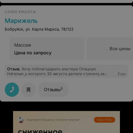
САЛОН КРАСОТЫ
Марижель
Бобруйск, ул. Карла Маркса, 78/122
Массаж
Все цены
Цена по запросу
Отзыв
.
Хочу поблагодарить мастера Опацкую
Наталью,у которого 30 августа делала стрижку,за
Еще
доброжелательность,внимательность,профессионализм.Стриж
мне очень понравилась.На лице у мастера всё время
сияла улыбка,которая добавляла солнечных лучей в
3
Отзывы
интерьер салона,хорошего настроения в
душу.Огромное спасибо!Этот салон всегда посещаю с
удовольствием.