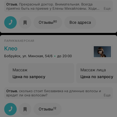
Отзыв
.
Прекрасный доктор. Внимательная. Всегда
приятно быть на приеме у Елены Михайловны. Ходим
Еще
к доктору всей семьей. Даже младшего ребенка
которому 2.5 года тоже наблюдаем у Елены
Михайловны. Она настоящий профессионал своего
90
Отзывы
Все адреса
дела. Рекомендую
ПАРИКМАХЕРСКАЯ
Клео
Бобруйск, ул. Минская, 54/6
до 20:00
Массаж
Массаж лица
Цена по запросу
Цена по запросу
Отзыв
.
сколько стоит биозавивка на длинные волосы и
вредит ли она волосам?
Еще
12
Отзывы