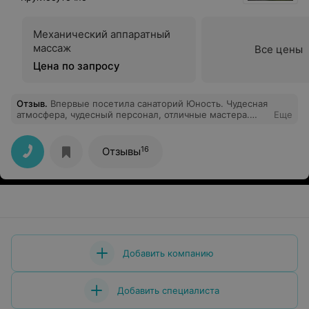
Механический аппаратный
массаж
Все цены
Цена по запросу
Отзыв
.
Впервые посетила санаторий Юность. Чудесная
атмосфера, чудесный персонал, отличные мастера.
Еще
Больше всего понравились занятия по стрейчингу,
гимнастике на суставы и скандинавской ходьбе,
тренер Катерина. Особая ей благодарность, она
16
Отзывы
Мастер своего дела. Доставило истинное
наслаждение посещение спа. Массажист Наталья.
Массаж меня очень расслабил, все было
фантастически. Молодец.
Добавить компанию
Добавить специалиста