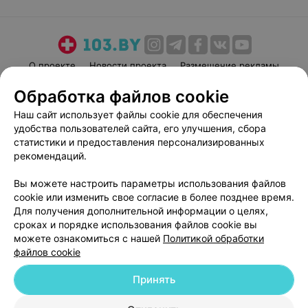
О проекте
Новости проекта
Размещение рекламы
Медицинский маркетинг
Публичный договор
Обработка файлов cookie
Пользовательское соглашение
Способы оплаты
Наш сайт использует файлы cookie для обеспечения
Вакансии
Партнеры
удобства пользователей сайта, его улучшения, сбора
статистики и предоставления персонализированных
Написать руководителю 103.by
рекомендаций.
Написать в поддержку
Персональные настройки cookie
Вы можете настроить параметры использования файлов
cookie или изменить свое согласие в более позднее время.
Обработка персональных данных
Для получения дополнительной информации о целях,
сроках и порядке использования файлов cookie вы
можете ознакомиться с нашей
Политикой обработки
файлов cookie
Принять
© 2026 ООО «Артокс Лаб», УНП 191700409
| 220012, Республика Беларусь,