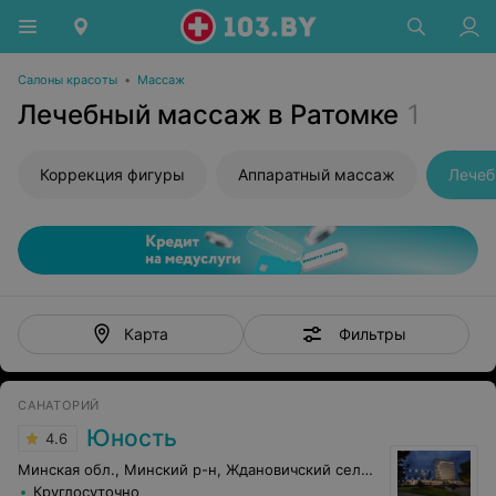
Салоны красоты
•
Массаж
Лечебный массаж в Ратомке
1
Коррекция фигуры
Аппаратный массаж
Лечеб
Фильтры
Карта
САНАТОРИЙ
Юность
4.6
Минская обл., Минский р-н, Ждановичский сельсовет, 67
Круглосуточно