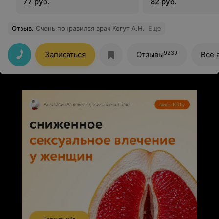
77 руб.
82 руб.
взрослых
взрослых
Отзыв
.
Очень понравился врач Когут А.Н.
Еще
9239
Записаться
Отзывы
Все 