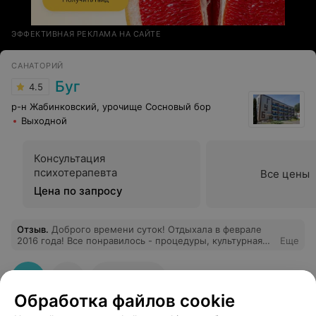
ЭФФЕКТИВНАЯ РЕКЛАМА НА САЙТЕ
САНАТОРИЙ
Буг
4.5
р-н Жабинковский, урочище Сосновый бор
Выходной
Консультация
психотерапевта
Все цены
Цена по запросу
Отзыв
.
Доброго времени суток! Отдыхала в феврале
2016 года! Все понравилось - процедуры, культурная
Еще
программа, питание... Единственное пожелание -
бассейн побольше :) Смена была разновозрастная, но
скучать не приходилось!Спасибо всему персоналу
19
Отзывы
санатория "Буг"!
Обработка файлов cookie