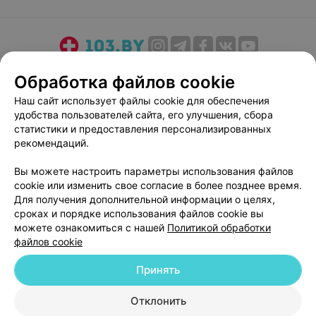
О проекте
Новости проекта
Размещение рекламы
Обработка файлов cookie
Медицинский маркетинг
Публичный договор
Наш сайт использует файлы cookie для обеспечения
Пользовательское соглашение
Способы оплаты
удобства пользователей сайта, его улучшения, сбора
Вакансии
Партнеры
статистики и предоставления персонализированных
рекомендаций.
Написать руководителю 103.by
Написать в поддержку
Вы можете настроить параметры использования файлов
cookie или изменить свое согласие в более позднее время.
Персональные настройки cookie
Для получения дополнительной информации о целях,
Обработка персональных данных
сроках и порядке использования файлов cookie вы
можете ознакомиться с нашей
Политикой обработки
файлов cookie
Принять
Отклонить
© 2026 ООО «Артокс Лаб», УНП 191700409
| 220012, Республика Беларусь,