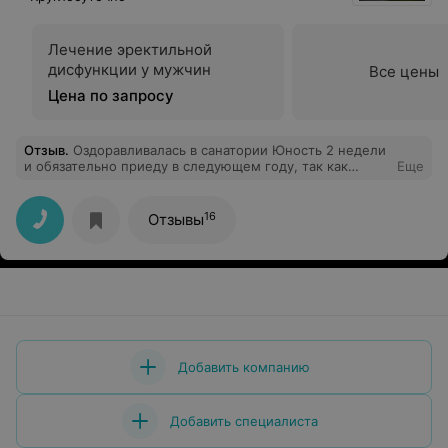
Лечение эректильной
дисфункции у мужчин
Все цены
Цена по запросу
Отзыв
.
Оздоравливалась в санатории Юность 2 недели
и обязательно приеду в следующем году, так как
Еще
осталась очень довольна и условием пребывания, и
процедурами, и отношением в санатории. Вся работа
персонала построена на максимальном обеспечении
16
Отзывы
отличных условий для отдыхающих , учтены все
мелочи. Внимательное и доброжелательное
отношение всего персонала. Все процедуры на
высшем уровне, хорошо продуманы зоны отдыха в
лечебном корпусе. Спасибо персоналу и руководству
санатория за отличный отдых.
Добавить компанию
Добавить специалиста