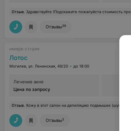
Отзыв
.
Здравствуйте !Подскажите пожалуйста стоимость процедуры "Моментальный заг
39
Отзывы
ИМИДЖ-СТУДИЯ
Лотос
Могилев, ул. Ленинская, 49/20
до 18:00
Лечение акне
Цена по запросу
Отзыв
.
Хожу в этот салон на депиляцию подмышек (шугаринг) касметолог просто от Бога. Делала еще стрижку и пойду еще на
3
Отзывы