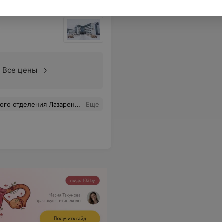
Все цены
ациенту и профессионализм. Побольше бы таких врачей!)
Еще