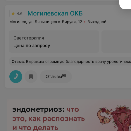
Могилевская ОКБ
4.6
Могилев, ул. Бялыницкого-Бирули, 12
Выходной
Светотерапия
Цена по запросу
Отзыв
.
Выражаю огромную благодарность врачу урологического отделения Лазаренко Тимофею Александровичу за внимательное отношение к п
98
Отзывы