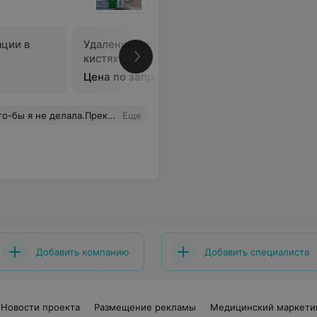
ации в
Удаление пигментации на
Удаление
кистях
лице пол
Цена по запросу
Цена по 
а.Прекрасные люди,спасибо им.
Еще
Добавить компанию
Добавить специалиста
Новости проекта
Размещение рекламы
Медицинский маркети