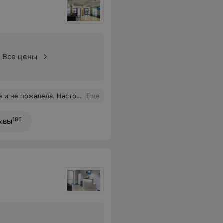
Все цены
го дела, я осталась довольна! Рекомендую!
Еще
186
ывы