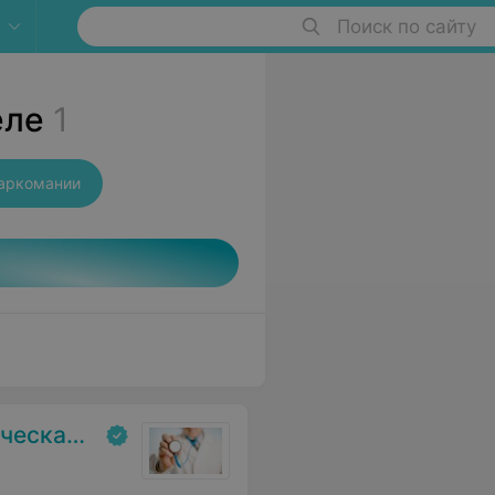
Поиск по сайту
еле
1
аркомании
ольница