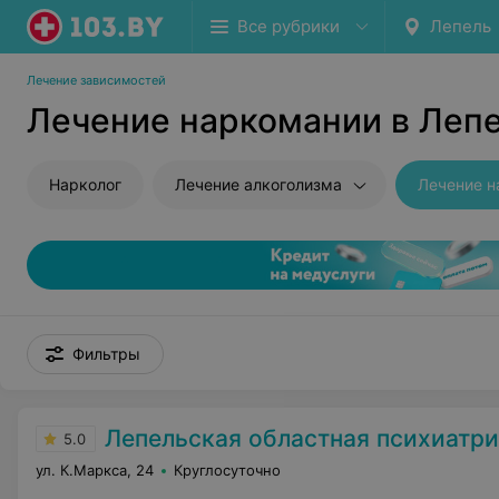
Все рубрики
Лепель
Лечение зависимостей
Лечение наркомании в Леп
Нарколог
Лечение алкоголизма
Лечение н
Фильтры
Лепельская областная психиатрическая б
5.0
ул. К.Маркса, 24
Круглосуточно