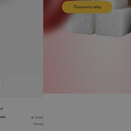
нг
сии
© 2026 ООО «Артокс Лаб», УНП 191700409
| 220012,
Республика Беларусь, г. Минск, улица Толбухина, 2,
пом. 16 | help@103.by