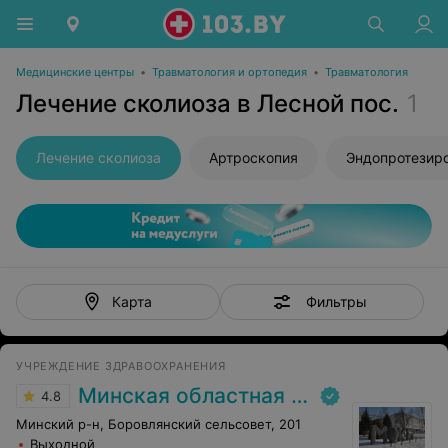
Медицинские центры
•
Травматология и ортопедия
•
Травматология
Лечение сколиоза в Лесной пос.
1
Лечение сколиоза
Артроскопия
Эндопротезир
Фильтры
Карта
УЧРЕЖДЕНИЕ ЗДРАВООХРАНЕНИЯ
Минская областная клиническая больница
4.8
Минский р-н, Боровлянский сельсовет, 201
Выходной