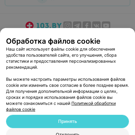
О проекте
Новости проекта
Размещение рекламы
Обработка файлов cookie
Медицинский маркетинг
Публичный договор
Наш сайт использует файлы cookie для обеспечения
Пользовательское соглашение
Способы оплаты
удобства пользователей сайта, его улучшения, сбора
Вакансии
Партнеры
статистики и предоставления персонализированных
рекомендаций.
Написать руководителю 103.by
Написать в поддержку
Вы можете настроить параметры использования файлов
cookie или изменить свое согласие в более позднее время.
Персональные настройки cookie
Для получения дополнительной информации о целях,
Обработка персональных данных
сроках и порядке использования файлов cookie вы
можете ознакомиться с нашей
Политикой обработки
файлов cookie
Принять
Отклонить