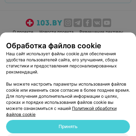
О проекте
Новости проекта
Размещение рекламы
Медицинский маркетинг
Публичный договор
Обработка файлов cookie
Пользовательское соглашение
Способы оплаты
Наш сайт использует файлы cookie для обеспечения
Вакансии
Партнеры
удобства пользователей сайта, его улучшения, сбора
статистики и предоставления персонализированных
Написать руководителю 103.by
рекомендаций.
Написать в поддержку
Персональные настройки cookie
Вы можете настроить параметры использования файлов
cookie или изменить свое согласие в более позднее время.
Обработка персональных данных
Для получения дополнительной информации о целях,
сроках и порядке использования файлов cookie вы
можете ознакомиться с нашей
Политикой обработки
файлов cookie
Принять
© 2026 ООО «Артокс Лаб», УНП 191700409
| 220012, Республика Беларусь,