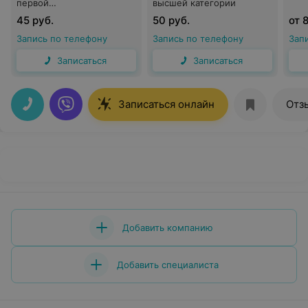
первой
высшей категории
квалификационной
45 руб.
50 руб.
от 
категории
Запись по телефону
Запись по телефону
Зап
Записаться
Записаться
Записаться онлайн
Отз
Добавить компанию
Добавить специалиста