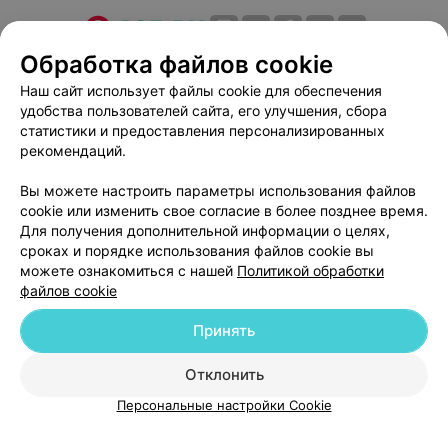
Обработка файлов cookie
О проекте
Новости проекта
Размещение рекламы
Медицинский маркетинг
Публичный договор
Наш сайт использует файлы cookie для обеспечения
удобства пользователей сайта, его улучшения, сбора
Пользовательское соглашение
Способы оплаты
статистики и предоставления персонализированных
Вакансии
Партнеры
рекомендаций.
Написать руководителю 103.by
Вы можете настроить параметры использования файлов
Написать в поддержку
cookie или изменить свое согласие в более позднее время.
Персональные настройки cookie
Для получения дополнительной информации о целях,
сроках и порядке использования файлов cookie вы
Обработка персональных данных
можете ознакомиться с нашей
Политикой обработки
файлов cookie
Принять
Отклонить
© 2026 ООО «Артокс Лаб», УНП 191700409
| 220012, Республика Беларусь,
Персональные настройки Cookie
г. Минск, улица Толбухина, 2, пом. 16 | help@103.by
Служба поддержки
+375 291212755