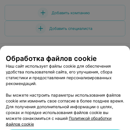
Добавить компанию
Добавить специалиста
Обработка файлов cookie
О проекте
Новости проекта
Размещение рекламы
Наш сайт использует файлы cookie для обеспечения
удобства пользователей сайта, его улучшения, сбора
Медицинский маркетинг
Публичный договор
статистики и предоставления персонализированных
Пользовательское соглашение
Способы оплаты
рекомендаций.
Вакансии
Партнеры
Вы можете настроить параметры использования файлов
Написать руководителю 103.by
cookie или изменить свое согласие в более позднее время.
Написать в поддержку
Для получения дополнительной информации о целях,
сроках и порядке использования файлов cookie вы
Персональные настройки cookie
можете ознакомиться с нашей
Политикой обработки
Обработка персональных данных
файлов cookie