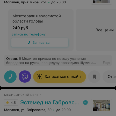
Могилев, пр-т Мира, 25Г
до 20:30
Мезотерапия волосистой
области головы
240 руб.
Все цены
Запись по телефону
Записаться
Отзыв
.
В Медитон пришла по поводу удаления
бородавок на руках, процедуру проводила Шумина
Еще
Вероника Сергеевна. До этого обращалась в другой
известный центр, где пробовала удалять бородавки
азотом, в итоге в Медитон я пришла с 10 бородавками
Записаться онлайн
Отз
на разных пальцах рук. За 3 сеанса удаления лазером
бородавок как и не бывало! Некоторые сожгли, а
другие отмерли сами, т.к. имели общие корни.
Вероника Сергеевна все грамотно объяснила, дала
МЕДИЦИНСКИЙ ЦЕНТР
рекомендации по уходу после. Бесконечно ей
благодарна за свои чистые руки, я была уже отчаялась.
Эстемед на Габровской
4.5
Спасибо большое.
Могилев, ул. Габровская, 30
до 20:00