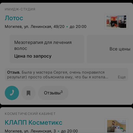
ИМИДЖ-СТУДИЯ
Лотос
Могилев, ул. Ленинская, 49/20
до 20:00
Мезотерапия для лечения
волос
Все цены
Цена по запросу
Отзыв
.
Была у мастера Сергея, очень понравился
результат) просто объяснила ему, что бы я хотела
Еще
видеть на своей голове и дальше он действовал сам, в
отличии от тех парикмахеров, что спрашивают каждый
шаг)
3
Отзывы
КОСМЕТИЧЕСКИЙ КАБИНЕТ
КЛАПП Косметикс
Могилев, ул. Ленинская, 3
до 20:00