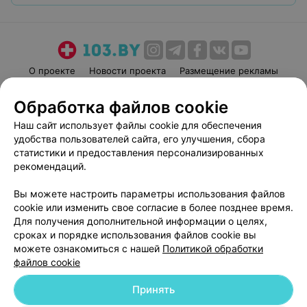
О проекте
Новости проекта
Размещение рекламы
Медицинский маркетинг
Публичный договор
Обработка файлов cookie
Пользовательское соглашение
Способы оплаты
Наш сайт использует файлы cookie для обеспечения
Вакансии
Партнеры
удобства пользователей сайта, его улучшения, сбора
Написать руководителю 103.by
статистики и предоставления персонализированных
рекомендаций.
Написать в поддержку
Персональные настройки cookie
Вы можете настроить параметры использования файлов
Обработка персональных данных
cookie или изменить свое согласие в более позднее время.
Для получения дополнительной информации о целях,
сроках и порядке использования файлов cookie вы
можете ознакомиться с нашей
Политикой обработки
файлов cookie
Принять
© 2026 ООО «Артокс Лаб», УНП 191700409
| 220012, Республика Беларусь,