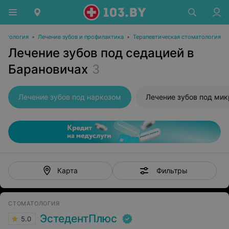
матология
•
Лечение зубов и профилактика
•
Терапевтическая стоматология
Лечение зубов под седацией в
Барановичах
3
Лечение зубов под наркозом
Лечение зубов под ми
Фильтры
Карта
СТОМАТОЛОГИЯ
ЭстедентПлюс
5.0