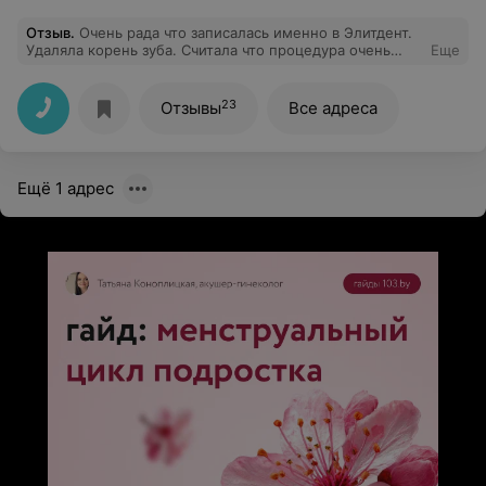
Отзыв
.
Очень рада что записалась именно в Элитдент.
Удаляла корень зуба. Считала что процедура очень
Еще
болезненная, оказывается боли вообще не
почувствовала. Спасибо большое за такую работу.
23
Отзывы
Все адреса
Ещё 1 адрес