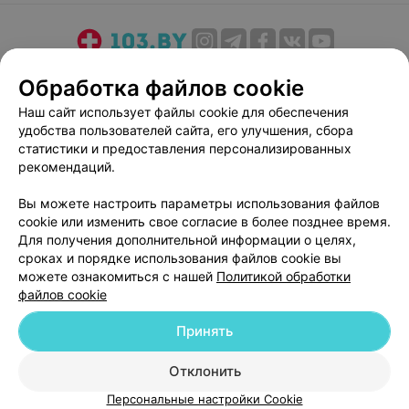
О проекте
Новости проекта
Размещение рекламы
Обработка файлов cookie
Медицинский маркетинг
Публичный договор
Наш сайт использует файлы cookie для обеспечения
Пользовательское соглашение
Способы оплаты
удобства пользователей сайта, его улучшения, сбора
Вакансии
Партнеры
статистики и предоставления персонализированных
рекомендаций.
Написать руководителю 103.by
Написать в поддержку
Вы можете настроить параметры использования файлов
cookie или изменить свое согласие в более позднее время.
Персональные настройки cookie
Для получения дополнительной информации о целях,
Обработка персональных данных
сроках и порядке использования файлов cookie вы
можете ознакомиться с нашей
Политикой обработки
файлов cookie
Принять
Отклонить
© 2026 ООО «Артокс Лаб», УНП 191700409
| 220012, Республика Беларусь,
г. Минск, улица Толбухина, 2, пом. 16 | help@103.by
Персональные настройки Cookie