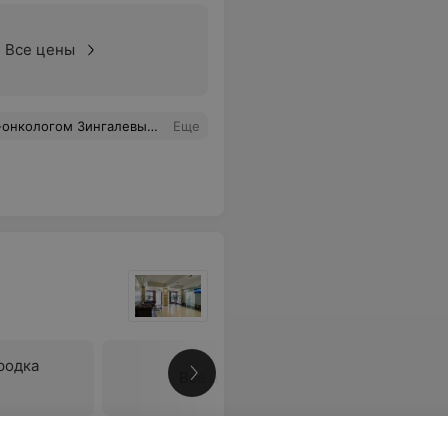
Все цены
орый даже взглядом и улыбкой дарит надежду и веру в лучшее будущее. Здоровья Вам и всем вашим родным и близким!
Еще
родка
Все цены
стической хирургии, а как оказалось, чего вы только не делаете. Отмечу ответственность, исключительную чистоту и порядочность. Все с чеками и договором. Приятно было находится и довериться хирургу. Здесь больше ответственности и внимательности, чем в больших городах, где все поставлено на поток.
Еще