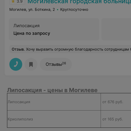
Могилевская городская больница скорой медици
3.9
Могилев, ул. Боткина, 2
Круглосуточно
Липосакция
Цена по запросу
Отзыв
.
Хочу выразить огромную благодарность сотрудницам больницы Анне Петровне, медсестре травматологического отделения и Кристине Михайловне, врачу-гинекологу, за их профессионализм и заботу. Они оказали нашей родственнице невероятную поддержку и помощь в очень трудный для нее момент. Их доброта и внимание помогли нам преодолеть трудности. Очень призн
26
Отзывы
Липосакция - цены в Могилеве
Липосакция
от 676 руб.
Криолиполиз
от 165 руб.