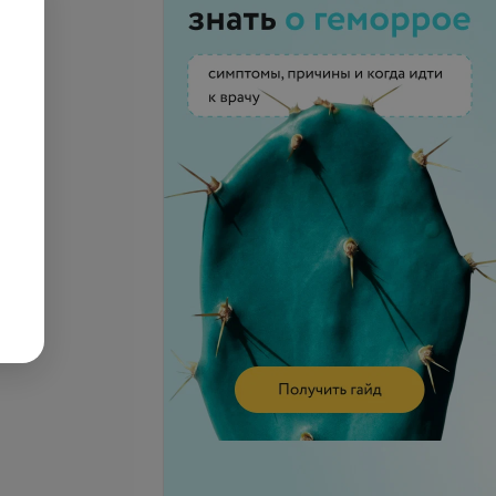
лиз (4 зоны)
Все цены
запросу