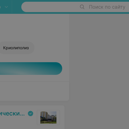
в
Поиск по сайту
Криолиполиз
испансер