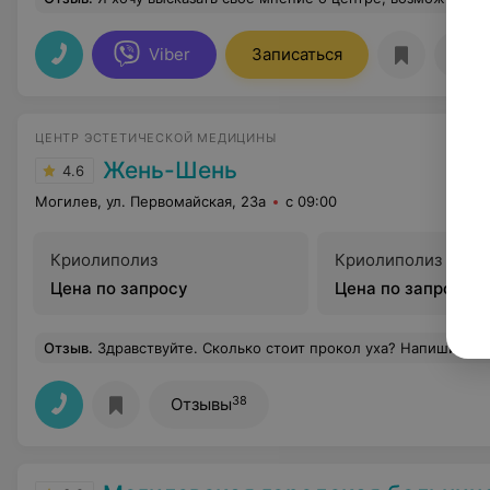
Viber
Записаться
Отз
ЦЕНТР ЭСТЕТИЧЕСКОЙ МЕДИЦИНЫ
Жень-Шень
4.6
Могилев, ул. Первомайская, 23а
с 09:00
Криолиполиз
Криолиполиз (2 зо
Цена по запросу
Цена по запросу
Отзыв
.
Здравствуйте. Сколько стоит прокол уха? Напишите пожалуйста стоимос
38
Отзывы