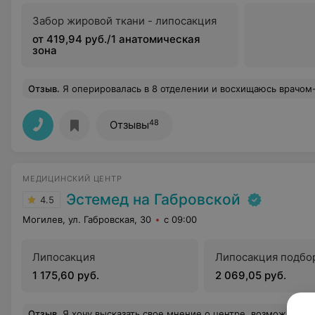
Забор жировой ткани - липосакция
от 419,94 руб./1 анатомическая
зона
Отзыв
.
Я оперировалась в 8 отделении и восхищаюсь врачом-онкологом Зингалевым Сергеем Олеговичем, который проводил операцию и наблюдал в послеоперационный период. Он не просто замечательный хирург с "золотыми руками", он самый внимательный врач, который мне встречался, и кот
48
Отзывы
МЕДИЦИНСКИЙ ЦЕНТР
Эстемед на Габровской
4.5
Могилев, ул. Габровская, 30
с 09:00
Липосакция
Липосакция подбо
1 175,60 руб.
2 069,05 руб.
Отзыв
.
Я хочу высказать свое мнение о центре, возможно,кому-то будет интересно. Я обратилась в центр единожды сделать липосакцию живота, что и сделала. От наркоза не отказалась, хотя это дороже стоит, предпочла наркоз из-за страха. Операция прошла успешно, и врач сразу показал результат своих трудов в емкости. Ну впечатляюще просто. Первую ночь находилась в палате центра. Довольно уютно, туалет, душ, тв, холодильник. Палата просторная. На перевязки приходила остальные дни. Оговорюсь, пока помню, что понравилось, что перевязки делает сам оперирующий хирург, наблюдает и консультирует. Операция без осложнений и нареканий к врачам. По качеству поставила бы все плюсы. Мало знала о вашей пла