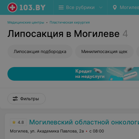
Все рубрики
Могиле
Медицинские центры
•
Пластическая хирургия
Липосакция в Могилеве
4
Липосакция подбородка
Минилипосакция щек
Фильтры
Могилевский областной онкологический д
4.8
Могилев, ул. Академика Павлова, 2а
с 08:00