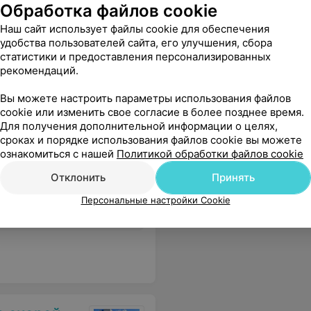
Обработка файлов cookie
Наш сайт использует файлы cookie для обеспечения
186
ывы
удобства пользователей сайта, его улучшения, сбора
статистики и предоставления персонализированных
рекомендаций.
Вы можете настроить параметры использования файлов
cookie или изменить свое согласие в более позднее время.
Для получения дополнительной информации о целях,
сроках и порядке использования файлов cookie вы можете
ознакомиться с нашей
Политикой обработки файлов cookie
ны)
Криолиполиз (3 зоны)
Криолипо
Отклонить
Принять
Цена по запросу
Цена по 
Персональные настройки Cookie
ть со своими серёжками и без
Еще