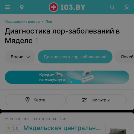
Медицинские центры
•
Лор
Диагностика лор-заболеваний в
Мяделе
1
Врачи
Диагностика лор-заболеваний
Лечебны
Фильтры
Карта
УЧРЕЖДЕНИЕ ЗДРАВООХРАНЕНИЯ
Мядельская центральная районная больница
5.0