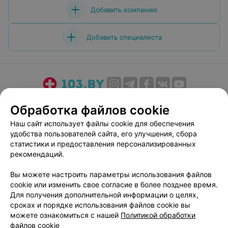
Добавить компанию
Добавить специалиста
О проекте
Новости проекта
Размещение рекламы
Обработка файлов cookie
Медицинский маркетинг
Публичный договор
Наш сайт использует файлы cookie для обеспечения
Пользовательское соглашение
Способы оплаты
удобства пользователей сайта, его улучшения, сбора
Вакансии
Партнеры
статистики и предоставления персонализированных
рекомендаций.
Написать руководителю 103.by
Написать в поддержку
Вы можете настроить параметры использования файлов
cookie или изменить свое согласие в более позднее время.
Персональные настройки cookie
Для получения дополнительной информации о целях,
Обработка персональных данных
сроках и порядке использования файлов cookie вы
можете ознакомиться с нашей
Политикой обработки
файлов cookie