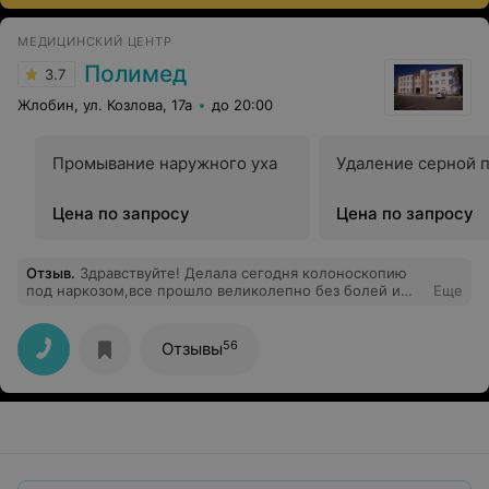
МЕДИЦИНСКИЙ ЦЕНТР
Полимед
3.7
Жлобин, ул. Козлова, 17а
до 20:00
Промывание наружного уха
Удаление серной 
Цена по запросу
Цена по запросу
Отзыв
.
Здравствуйте! Делала сегодня колоноскопию
под наркозом,все прошло великолепно без болей и
Еще
мучений. Спасибо большое анестезиологу (к
сожалению, не помню как зовут) ,врачу Ковалевич
А.И,медсестре Чаур С.В. молодцы все на высшем
56
Отзывы
уровне и отношение к пациенту очень хорошее. Очень
довольна этим центром. Всего вам самого наилучшего!
За лечением только к вам. Рекомендую!