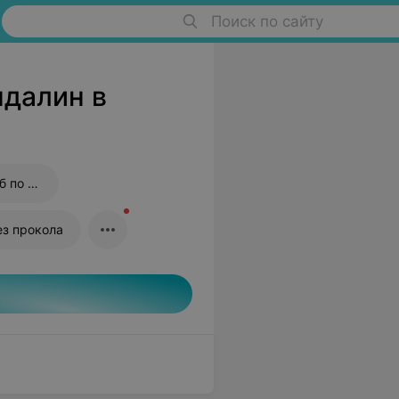
Поиск по сайту
далин в
Продувание слуховых труб по Политцеру
ез прокола