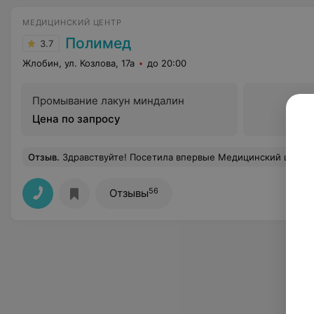
МЕДИЦИНСКИЙ ЦЕНТР
Полимед
3.7
Жлобин, ул. Козлова, 17а
до 20:00
Промывание лакун миндалин
Цена по запросу
Отзыв
.
Здравствуйте! Посетила впервые Медицинский центр "Полимед",хочу сказать большое спасибо врачу Тихонович Наталье Брониславовне, за ее внимательность, грамотность,чуткий подход.На приеме у нее я ощущала себя раскованно,как будто пообщалась с давней подругой. Спасибо большое ей. Обстановка в центре зам
56
Отзывы