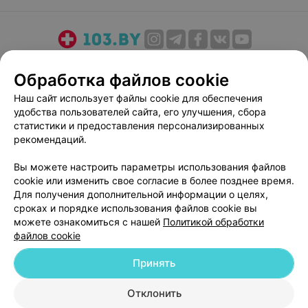
О проекте
Новости проекта
Размещение рекламы
Обработка файлов cookie
Медицинский маркетинг
Публичный договор
Наш сайт использует файлы cookie для обеспечения
Пользовательское соглашение
Способы оплаты
удобства пользователей сайта, его улучшения, сбора
Вакансии
Партнеры
статистики и предоставления персонализированных
Написать руководителю 103.by
рекомендаций.
Написать в поддержку
Вы можете настроить параметры использования файлов
Персональные настройки cookie
cookie или изменить свое согласие в более позднее время.
Для получения дополнительной информации о целях,
Обработка персональных данных
сроках и порядке использования файлов cookie вы
можете ознакомиться с нашей
Политикой обработки
файлов cookie
Принять
© 2026 ООО «Артокс Лаб», УНП 191700409
| 220012, Республика Беларусь,
Отклонить
г. Минск, улица Толбухина, 2, пом. 16 | help@103.by