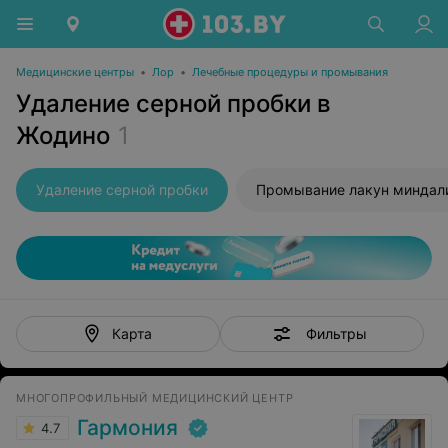
Медицинские центры
•
Лор
•
Лечебные процедуры и промывания
Удаление серной пробки в
Жодино
1
Удаление серной пробки
Промывание лакун миндал
Фильтры
Карта
МНОГОПРОФИЛЬНЫЙ МЕДИЦИНСКИЙ ЦЕНТР
Гармония
4.7