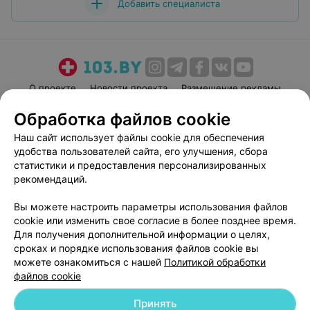
Добавить специалиста
О проекте
Новости проекта
Размещение рекламы
Медицинский маркетинг
Публичный договор
Обработка файлов cookie
Пользовательское соглашение
Способы оплаты
Наш сайт использует файлы cookie для обеспечения
Вакансии
Партнеры
удобства пользователей сайта, его улучшения, сбора
статистики и предоставления персонализированных
Написать руководителю 103.by
рекомендаций.
Написать в поддержку
Персональные настройки cookie
Вы можете настроить параметры использования файлов
cookie или изменить свое согласие в более позднее время.
Обработка персональных данных
Для получения дополнительной информации о целях,
сроках и порядке использования файлов cookie вы
можете ознакомиться с нашей
Политикой обработки
файлов cookie
Принять