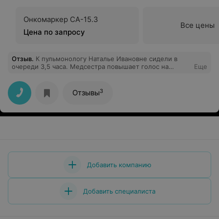
Онкомаркер СА-15.3
Все цены
Цена по запросу
Отзыв
.
К пульмонологу Наталье Ивановне сидели в
очереди 3,5 часа. Медсестра повышает голос на
Еще
пациентов, выбирает кого пустить в кабинет, а кого
нет, не взирая на талоны. Толку от приема ноль, а ведь
ехали издалека с направлением от местной
3
Отзывы
поликлиники и в надежде на помощь больному от
врача-специалиста.
Добавить компанию
Добавить специалиста