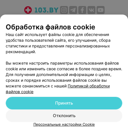
О проекте
Новости проекта
Размещение рекламы
Обработка файлов cookie
Медицинский маркетинг
Публичный договор
Наш сайт использует файлы cookie для обеспечения
Пользовательское соглашение
Способы оплаты
удобства пользователей сайта, его улучшения, сбора
Вакансии
Партнеры
статистики и предоставления персонализированных
Написать руководителю 103.by
рекомендаций.
Написать в поддержку
Вы можете настроить параметры использования файлов
Персональные настройки cookie
cookie или изменить свое согласие в более позднее время.
Для получения дополнительной информации о целях,
Обработка персональных данных
сроках и порядке использования файлов cookie вы
можете ознакомиться с нашей
Политикой обработки
файлов cookie
Принять
© 2026 ООО «Артокс Лаб», УНП 191700409
| 220012, Республика Беларусь,
Отклонить
г. Минск, улица Толбухина, 2, пом. 16 | help@103.by
Персональные настройки Cookie