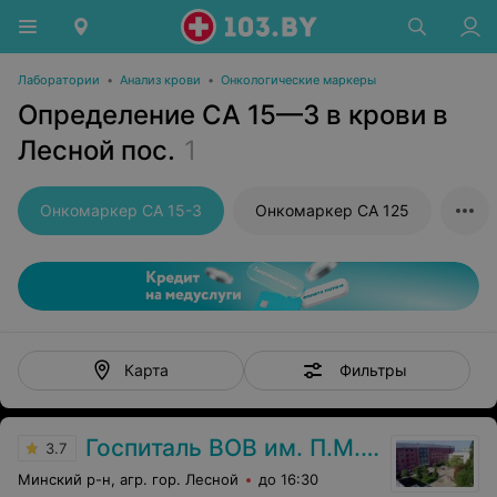
Лаборатории
•
Анализ крови
•
Онкологические маркеры
Определение CA 15—3 в крови в
Лесной пос.
1
Онкомаркер CA 15-3
Онкомаркер CA 125
Фильтры
Карта
Госпиталь ВОВ им. П.М. Машерова
3.7
Минский р-н, агр. гор. Лесной
до 16:30