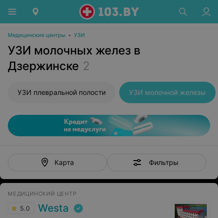
Медицинские центры
•
УЗИ
УЗИ молочных желез в
Дзержинске
2
УЗИ плевральной полости
УЗИ молочной железы
Фильтры
Карта
МЕДИЦИНСКИЙ ЦЕНТР
Westa
5.0