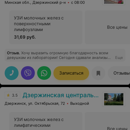
Минская обл., Дзержинский р-н
с 08:00
УЗИ молочных желез с
поверхностными
Все цены
лимфоузлами
31,69 руб.
Отзыв
.
Хочу выразить огромную благодарность всем
девушкам из лаборатории! Сегодня сдавали анализы
Еще
крови из вены сыну 3 года. Нужно было взять 8
пробирок
Записаться
Отзывы
Дзержинская центральная районная больница
3.5
Дзержинск, ул. Октябрьская, 72
Выходной
УЗИ молочных желез с
лимфатическими
Все цены