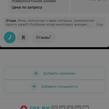
поверхностными узлами
Цена по запросу
Отзыв
.
Инна, полностью с вами согласна, гинекология-
просто ужас!!! Особенно когда некоторых женщин
Еще
ложат на коридор и мало того, что они дышат пылью,
так еще и куревом по всему отделению воняет!
лампочки по 3 дня меняют! короче, ужас и все, слов
7
Отзывы
даже нет....
Добавить компанию
Добавить специалиста