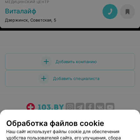
МЕДИЦИНСКИЙ ЦЕНТР
Виталайф
Дзержинск, Советская, 5
Добавить компанию
Добавить специалиста
О проекте
Новости проекта
Размещение рекламы
Обработка файлов cookie
Медицинский маркетинг
Публичный договор
Наш сайт использует файлы cookie для обеспечения
Пользовательское соглашение
Способы оплаты
удобства пользователей сайта, его улучшения, сбора