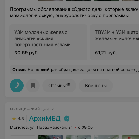
Программы обследования «Одного дня», которые вклю
маммологическую, онкоурологическую программы
УЗИ молочных желез с
ТВУЗИ + УЗИ щито
лимфатическими
железы + молочны
поверхностными узлами
30,69 руб.
61,21 руб.
Отзыв
.
Не первый раз обращалась, цены на платной основе доступные, спасибо за хорошее о
48
Отзывы
Все цены
МЕДИЦИНСКИЙ ЦЕНТР
АрхиМЕД
4.8
Могилев, ул. Первомайская, 31
с 09:00