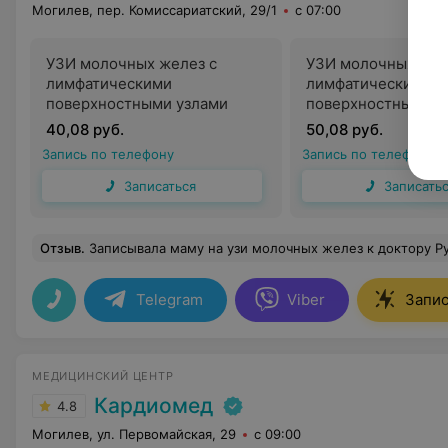
Могилев, пер. Комиссариатский, 29/1
с 07:00
УЗИ молочных желез с
УЗИ молочных жел
лимфатическими
лимфатическими
поверхностными узлами
поверхностными у
эластографией
40,08 руб.
50,08 руб.
Запись по телефону
Запись по телефону
Записаться
Записать
Отзыв
.
Записывала маму на узи молочных желез к доктору Руденко. Очень довольны приемом, врач квалифицированный и приятный. Все внимательно посмотрела, разъяснила. Девушка администратор тоже приятная, помогла найти время в ближайшие дни, на все в
Telegram
Viber
Запис
МЕДИЦИНСКИЙ ЦЕНТР
Кардиомед
4.8
Могилев, ул. Первомайская, 29
с 09:00