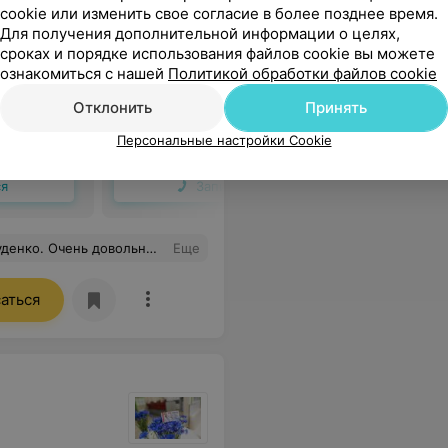
cookie или изменить свое согласие в более позднее время.
Для получения дополнительной информации о целях,
сроках и порядке использования файлов cookie вы можете
ез с
УЗИ грудных желез с
УЗИ груд
ознакомиться с нашей
Политикой обработки файлов cookie
лимфатическими
лимфати
злами и
поверхностными узлами
поверхно
Отклонить
Принять
эластогр
21,13 руб.
31,53 руб
Персональные настройки Cookie
Запись по телефону
Запись по 
ся
Записаться
опросы ответила. В целом в клинике приятно находиться. Спасибо, будем обращаться при необходимости
Еще
аться