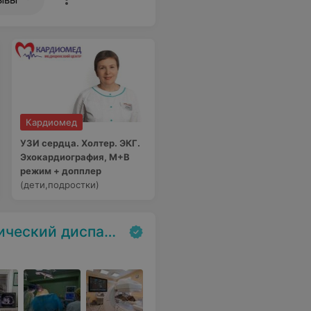
Кардиомед
УЗИ сердца. Холтер. ЭКГ.
Эхокардиография, М+В
режим + допплер
(дети,подростки)
ский диспансер