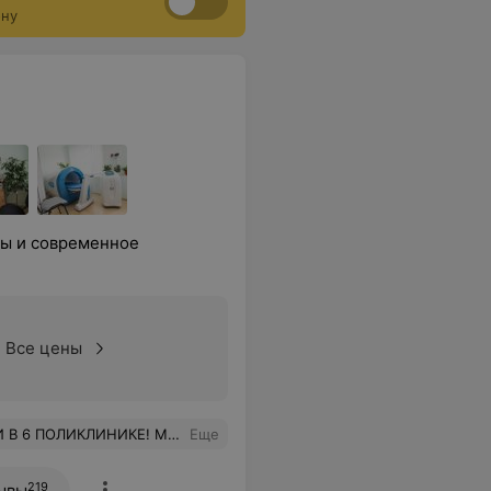
ону
ты и современное
Все цены
ня покорила мое ❤️❤️❤️! Теперь только к ней! Более чуткого и профессионального специалиста в своем деле я ещё не встречала! Благодарю от души! Вы лучшая!
Еще
219
ывы