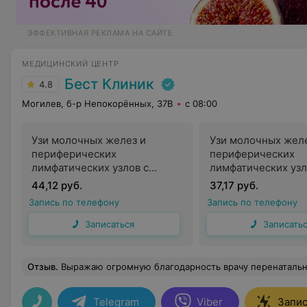
ЭФФЕКТИВНАЯ РЕКЛАМА НА САЙТЕ
МЕДИЦИНСКИЙ ЦЕНТР
Бест Клиник
4.8
Могилев, б-р Непокорённых, 37В
с 08:00
Узи молочных желез и
Узи молочных желе
периферических
периферических
лимфатических узлов с
лимфатических узл
дуплексным сканированием
мягких тканей с д
44,12 руб.
37,17 руб.
сосудов импульсным
сканированием со
Запись по телефону
Запись по телефону
цветным и энергетическим
импульсным цветн
доплером и компрессионной
энергетическим д
Записаться
Записать
эластографией и цветным
цветным картиров
картированием
Отзыв
.
Выражаю огромную благодарность врачу перенатальной диагностики Жилинской Ольге Владимировна!Замечательный. врач, профессионал своего дела,качественно проводит диагностику и помогает выявить проблему...На данный момент у меня 3 триместр беременности ,посещаю только Ольгу Владимиров
Telegram
Viber
Запис