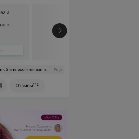
ез и
ов с
Все цены
виговой
ся
о печени». Убедилась сама, Диана Дмитриевна прекрасный специалист, замечательная женщина. Рада, что попала именно к ней на прием. Теперь я знаю точно, что все будет ХОРОШО! Спасибо Вам, Диана Дмитриевна! Успехов Вам в Вашем благородном деле!
Еще
142
Отзывы