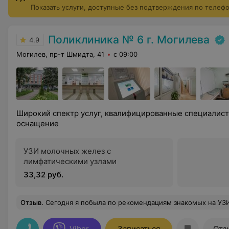
Показать услуги, доступные без подтверждения по телеф
Поликлиника № 6 г. Могилева
4.9
Могилев, пр-т Шмидта, 41
с 09:00
Широкий спектр услуг, квалифицированные специалис
оснащение
УЗИ молочных желез с
лимфатическими узлами
33,32 руб.
Отзыв
.
Сегодня я побыла по рекомендациям знакомых на УЗИ В 6 ПОЛИКЛИНИКЕ! Мне рекомендовали доктора Светилову Татьяну Аркадьевну! Это просто наивысочайшего уровня специалист, которая как НИКТО и НИКОГДА провела обследование до мельчайших деталей! Имея особые проблемы по здоровью, и делая контроль УЗИ раз в три месяца на протяжении долгого времени - эта врач сегод
Viber
Записаться
Отз