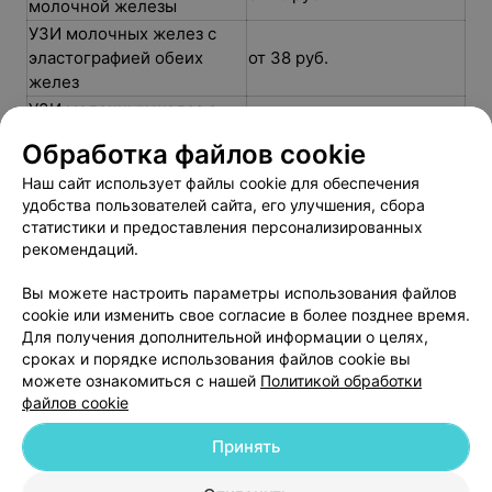
молочной железы
УЗИ молочных желез с
эластографией обеих
от 38 руб.
желез
УЗИ молочных желез с
лимфатическими
от 24 руб.
Обработка файлов cookie
поверхностными узлами
Наш сайт использует файлы cookie для обеспечения
удобства пользователей сайта, его улучшения, сбора
статистики и предоставления персонализированных
рекомендаций.
Добавить компанию
Вы можете настроить параметры использования файлов
cookie или изменить свое согласие в более позднее время.
Для получения дополнительной информации о целях,
Добавить специалиста
сроках и порядке использования файлов cookie вы
можете ознакомиться с нашей
Политикой обработки
файлов cookie
Принять
О проекте
Новости проекта
Размещение рекламы