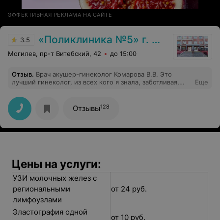
ЭФФЕКТИВНАЯ РЕКЛАМА НА САЙТЕ
«Поликлиника №5» г. Могилев
3.5
Могилев, пр-т Витебский, 42
до 15:00
Отзыв
.
Врач акушер-гинеколог Комарова В.В. Это
лучший гинеколог, из всех кого я знала, заботливая,
Еще
внимательная, профессионал своего дела, к каждой
пациентам относится с уважением и тактом, и самое
главное очень честная, ничего лишнего, ни анализов,
128
Отзывы
ни лишних лекарств. Спасибо ее труд и внимание!
Цены на услуги:
УЗИ молочных желез с
региональными
от 24 руб.
лимфоузлами
Эластография одной
от 10 руб.