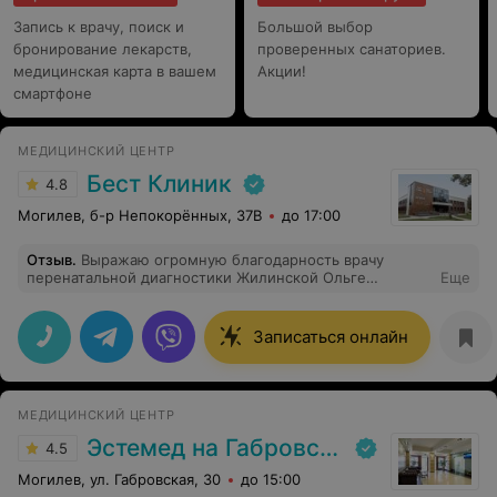
Запись к врачу, поиск и
Большой выбор
бронирование лекарств,
проверенных санаториев.
медицинская карта в вашем
Акции!
смартфоне
МЕДИЦИНСКИЙ ЦЕНТР
Бест Клиник
4.8
Могилев, б-р Непокорённых, 37В
до 17:00
Отзыв
.
Выражаю огромную благодарность врачу
перенатальной диагностики Жилинской Ольге
Еще
Владимировна!Замечательный. врач, профессионал
своего дела,качественно проводит диагностику и
помогает выявить проблему...На данный момент у
Записаться онлайн
меня 3 триместр беременности ,посещаю только
Ольгу Владимировну,на столько чуткий,добрый,
приятный и отзывчивый доктор ,что на приёме с
малышом чувствую себя максимально комфортно)
МЕДИЦИНСКИЙ ЦЕНТР
Эстемед на Габровской
4.5
Могилев, ул. Габровская, 30
до 15:00