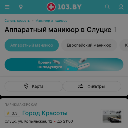
Салоны красоты
•
Маникюр и педикюр
Аппаратный маникюр в Слуцке
1
Аппаратный маникюр
Европейский маникюр
К
Фильтры
Карта
ПАРИКМАХЕРСКАЯ
Город Красоты
3.3
Слуцк, ул. Копыльская, 12
до 21:00