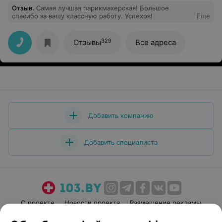
Отзыв
.
Самая лучшая парикмахерская! Большое
спасибо за вашу классную работу. Успехов!
Еще
329
Отзывы
Все адреса
Добавить компанию
Добавить специалиста
О проекте
Новости проекта
Размещение рекламы
Медицинский маркетинг
Публичный договор