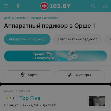
Салоны красоты
•
Маникюр и педикюр
Аппаратный педикюр в Орше
1
Аппаратный педикюр
Классический педикюр
Фильтры
Карта
САЛОН КРАСОТЫ
Top Five
5.0
Орша, ул. Ленина, 9А
до 19:00