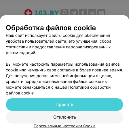
О проекте
Новости проекта
Размещение рекламы
Обработка файлов cookie
Медицинский маркетинг
Публичный договор
Наш сайт использует файлы cookie для обеспечения
Пользовательское соглашение
Способы оплаты
удобства пользователей сайта, его улучшения, сбора
Вакансии
Партнеры
статистики и предоставления персонализированных
рекомендаций.
Написать руководителю 103.by
Написать в поддержку
Вы можете настроить параметры использования файлов
cookie или изменить свое согласие в более позднее время.
Персональные настройки cookie
Для получения дополнительной информации о целях,
Обработка персональных данных
сроках и порядке использования файлов cookie вы
можете ознакомиться с нашей
Политикой обработки
файлов cookie
Принять
Отклонить
© 2026 ООО «Артокс Лаб», УНП 191700409
| 220012, Республика Беларусь,
г. Минск, улица Толбухина, 2, пом. 16 | help@103.by
Персональные настройки Cookie