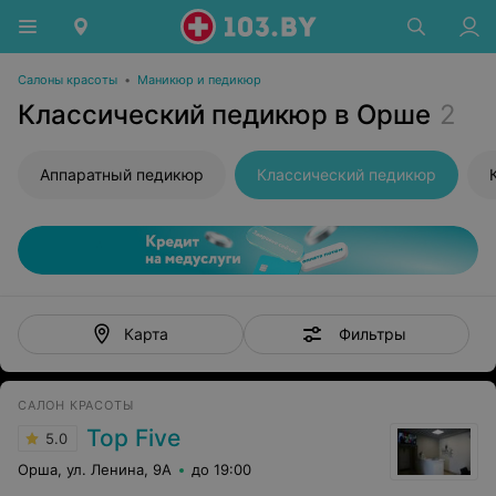
Салоны красоты
•
Маникюр и педикюр
Классический педикюр в Орше
2
Аппаратный педикюр
Классический педикюр
Фильтры
Карта
САЛОН КРАСОТЫ
Top Five
5.0
Орша, ул. Ленина, 9А
до 19:00