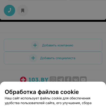
Добавить компанию
Добавить специалиста
О проекте
Новости проекта
Размещение рекламы
Обработка файлов cookie
Медицинский маркетинг
Публичный договор
Наш сайт использует файлы cookie для обеспечения
Пользовательское соглашение
Способы оплаты
удобства пользователей сайта, его улучшения, сбора